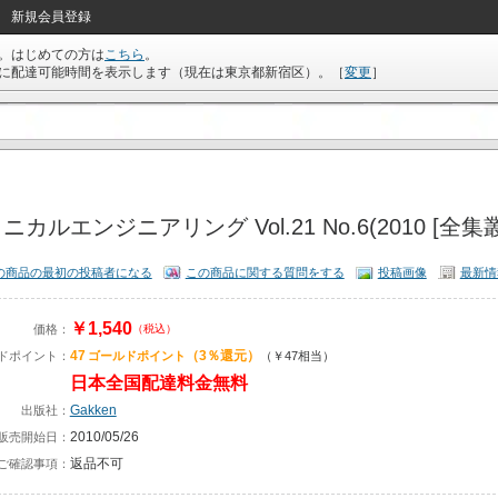
新規会員登録
。はじめての方は
こちら
。
に配達可能時間を表示します（現在は
東京都新宿区
）。
［
変更
］
ニカルエンジニアリング Vol.21 No.6(2010 [全集
の商品の最初の投稿者になる
この商品に関する質問をする
投稿画像
最新情
￥1,540
価格：
（税込）
47
（3％還元）
ドポイント：
ゴールドポイント
（￥47相当）
日本全国配達料金無料
Gakken
出版社：
2010/05/26
販売開始日：
返品不可
ご確認事項：