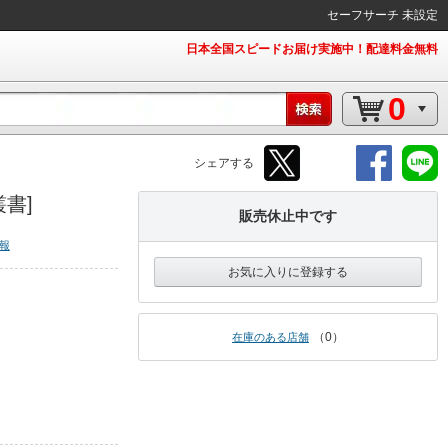
セーフサーチ 未設定
日本全国スピードお届け実施中！配達料金無料
0
シェアする
叢書]
販売休止中です
報
お気に入りに登録する
0
在庫のある店舗