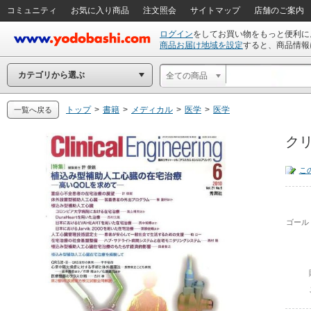
コミュニティ
お気に入り商品
注文照会
サイトマップ
店舗のご案内
ログイン
をしてお買い物をもっと便利に
商品お届け地域を設定
すると、商品情報
カテゴリから選ぶ
全ての商品
トップ
>
書籍
>
メディカル
>
医学
>
医学
一覧へ戻る
クリ
こ
ゴール