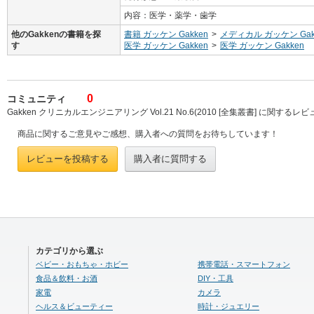
内容：医学・薬学・歯学
他のGakkenの書籍を探
書籍 ガッケン Gakken
>
メディカル ガッケン Gak
す
医学 ガッケン Gakken
>
医学 ガッケン Gakken
0
コミュニティ
Gakken クリニカルエンジニアリング Vol.21 No.6(2010 [全集叢書] に関する
商品に関するご意見やご感想、購入者への質問をお待ちしています！
レビューを投稿する
購入者に質問する
カテゴリから選ぶ
ベビー・おもちゃ・ホビー
携帯電話・スマートフォン
食品＆飲料・お酒
DIY・工具
家電
カメラ
ヘルス＆ビューティー
時計・ジュエリー