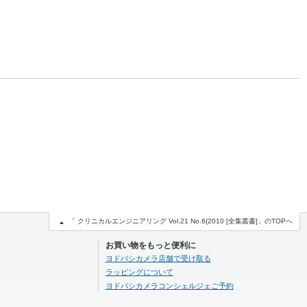
「 クリニカルエンジニアリング Vol.21 No.6(2010 [全集叢書]」のTOPへ
お買い物をもっと便利に
ヨドバシカメラ店舗で受け取る
ラッピングについて
ヨドバシカメラコンシェルジェご予約