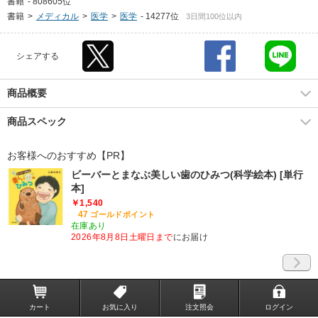
書籍
-
808605位
書籍
>
メディカル
>
医学
>
医学
-
14277位
3日間100位以内
シェアする
商品概要
商品スペック
お客様へのおすすめ【PR】
ビーバーとまなぶ美しい歯のひみつ(科学絵本) [単行
本]
￥1,540
47
ゴールドポイント
在庫あり
2026年8月8日土曜日まで
にお届け
カート
お気に入り
注文照会
ログイン