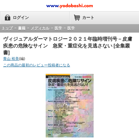
ログイン
カート
トップ
>
書籍
>
メディカル
>
医学
>
医学
ヴィジュアルダーマトロジー２０２１年臨時増刊号－皮膚
疾患の危険なサイン 急変・重症化を見逃さない [全集叢
書]
青山 裕美
(編)
この商品の最初のレビュー投稿者になる