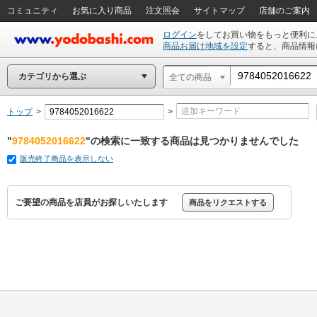
コミュニティ
お気に入り商品
注文照会
サイトマップ
店舗のご案内
ログイン
をしてお買い物をもっと便利に
商品お届け地域を設定
すると、商品情報
カテゴリから選ぶ
全ての商品
トップ
>
>
"
9784052016622
"の検索に一致する商品は見つかりませんでした
販売終了商品を表示しない
ご要望の商品を店員がお探しいたします
商品をリクエストする