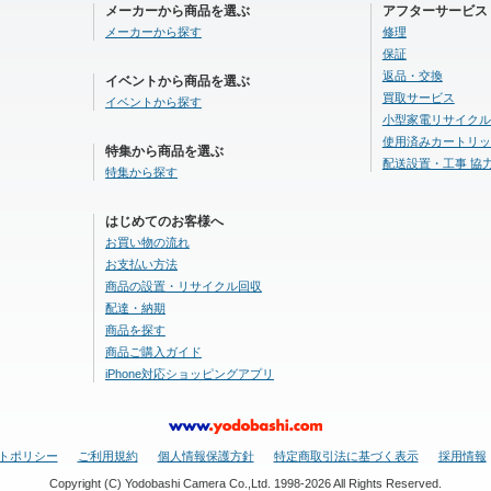
メーカーから商品を選ぶ
アフターサービス
メーカーから探す
修理
保証
返品・交換
イベントから商品を選ぶ
買取サービス
イベントから探す
小型家電リサイクル
使用済みカートリッ
特集から商品を選ぶ
配送設置・工事 協
特集から探す
はじめてのお客様へ
お買い物の流れ
お支払い方法
商品の設置・リサイクル回収
配達・納期
商品を探す
商品ご購入ガイド
iPhone対応ショッピングアプリ
トポリシー
ご利用規約
個人情報保護方針
特定商取引法に基づく表示
採用情報
Copyright (C) Yodobashi Camera Co.,Ltd. 1998-2026 All Rights Reserved.