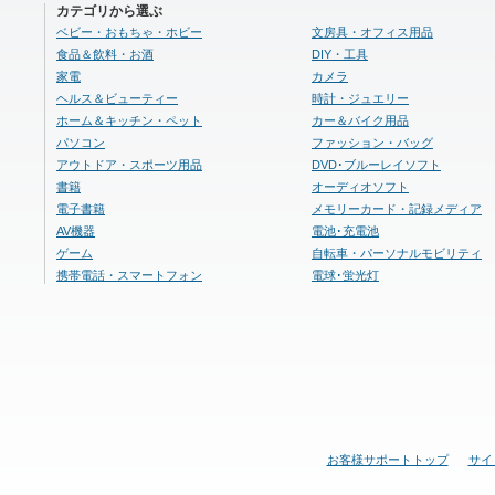
カテゴリから選ぶ
ベビー・おもちゃ・ホビー
文房具・オフィス用品
食品＆飲料・お酒
DIY・工具
家電
カメラ
ヘルス＆ビューティー
時計・ジュエリー
ホーム＆キッチン・ペット
カー＆バイク用品
パソコン
ファッション・バッグ
アウトドア・スポーツ用品
DVD･ブルーレイソフト
書籍
オーディオソフト
電子書籍
メモリーカード・記録メディア
AV機器
電池･充電池
ゲーム
自転車・パーソナルモビリティ
携帯電話・スマートフォン
電球･蛍光灯
お客様サポートトップ
サイ