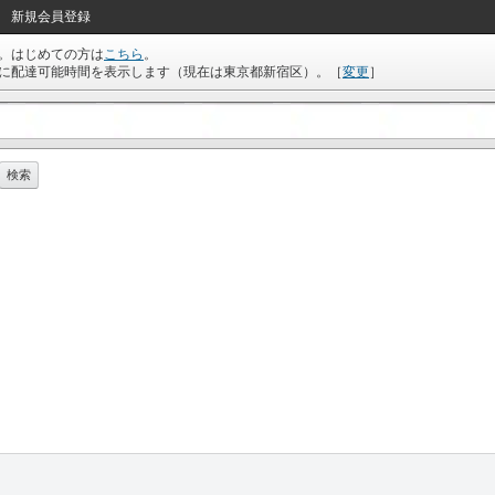
新規会員登録
。はじめての方は
こちら
。
に配達可能時間を表示します（現在は
東京都新宿区
）。
［
変更
］
検索