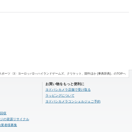
スポーツ〈3〉ヨーロッパ2―ハイランドゲームズ、クリケット、闘牛ほか [事典辞典]」のTOPへ
お買い物をもっと便利に
ヨドバシカメラ店舗で受け取る
ラッピングについて
ヨドバシカメラコンシェルジェご予約
回収
ジの資源リサイクル
力業者様募集