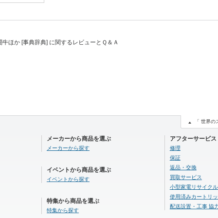
牛ほか [事典辞典] に関するレビューとＱ＆Ａ
「 世界の
メーカーから商品を選ぶ
アフターサービス
メーカーから探す
修理
保証
返品・交換
イベントから商品を選ぶ
買取サービス
イベントから探す
小型家電リサイクル
使用済みカートリッ
特集から商品を選ぶ
配送設置・工事 協
特集から探す