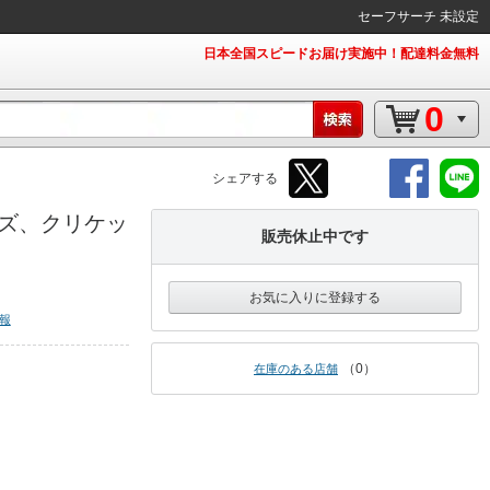
セーフサーチ 未設定
日本全国スピードお届け実施中！配達料金無料
0
シェアする
ムズ、クリケッ
販売休止中です
お気に入りに登録する
報
0
在庫のある店舗