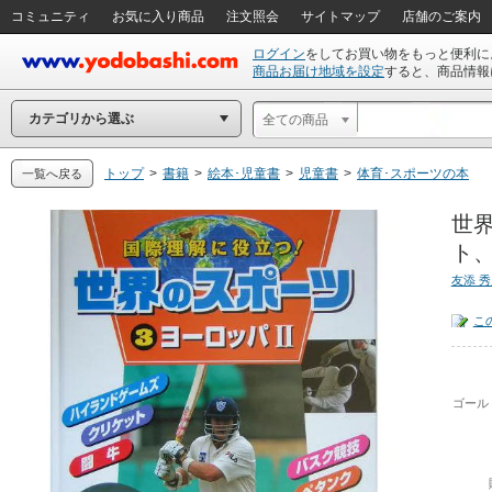
コミュニティ
お気に入り商品
注文照会
サイトマップ
店舗のご案内
ログイン
をしてお買い物をもっと便利に
商品お届け地域を設定
すると、商品情報
カテゴリから選ぶ
全ての商品
トップ
>
書籍
>
絵本･児童書
>
児童書
>
体育･スポーツの本
一覧へ戻る
世
ト、
友添 
こ
ゴール