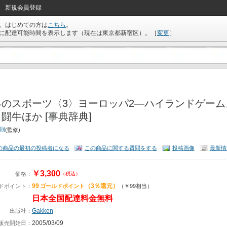
新規会員登録
。はじめての方は
こちら
。
に配達可能時間を表示します（現在は
東京都新宿区
）。
［
変更
］
界のスポーツ〈3〉ヨーロッパ2―ハイランドゲー
闘牛ほか [事典辞典]
秀則
(監修)
の商品の最初の投稿者になる
この商品に関する質問をする
投稿画像
最新情
￥3,300
価格：
（税込）
99
（3％還元）
ドポイント：
ゴールドポイント
（￥99相当）
日本全国配達料金無料
Gakken
出版社：
2005/03/09
販売開始日：