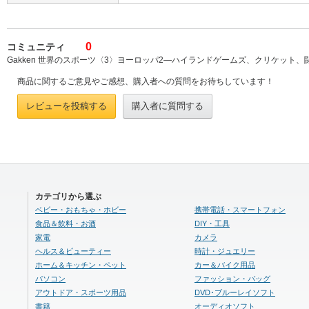
0
コミュニティ
Gakken 世界のスポーツ〈3〉ヨーロッパ2―ハイランドゲームズ、クリケット、闘
商品に関するご意見やご感想、購入者への質問をお待ちしています！
レビューを投稿する
購入者に質問する
カテゴリから選ぶ
ベビー・おもちゃ・ホビー
携帯電話・スマートフォン
食品＆飲料・お酒
DIY・工具
家電
カメラ
ヘルス＆ビューティー
時計・ジュエリー
ホーム＆キッチン・ペット
カー＆バイク用品
パソコン
ファッション・バッグ
アウトドア・スポーツ用品
DVD･ブルーレイソフト
書籍
オーディオソフト