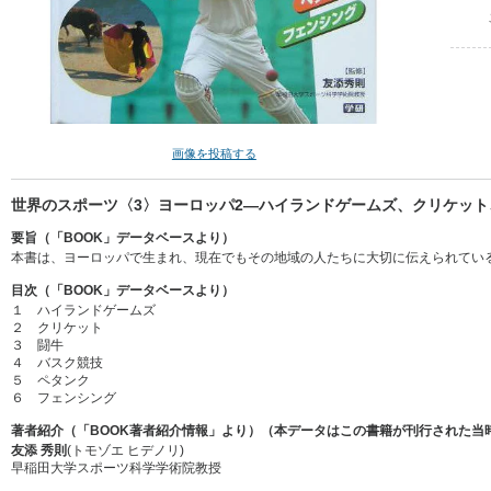
画像を投稿する
世界のスポーツ〈3〉ヨーロッパ2―ハイランドゲームズ、クリケット、
要旨（「BOOK」データベースより）
本書は、ヨーロッパで生まれ、現在でもその地域の人たちに大切に伝えられてい
目次（「BOOK」データベースより）
１ ハイランドゲームズ
２ クリケット
３ 闘牛
４ バスク競技
５ ペタンク
６ フェンシング
著者紹介（「BOOK著者紹介情報」より）（本データはこの書籍が刊行された当
友添 秀則
(トモゾエ ヒデノリ)
早稲田大学スポーツ科学学術院教授