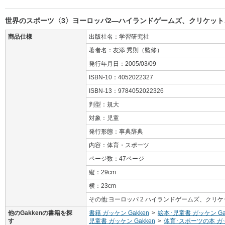
世界のスポーツ〈3〉ヨーロッパ2―ハイランドゲームズ、クリケット
商品仕様
出版社名：学習研究社
著者名：友添 秀則（監修）
発行年月日：2005/03/09
ISBN-10：4052022327
ISBN-13：9784052022326
判型：規大
対象：児童
発行形態：事典辞典
内容：体育・スポーツ
ページ数：47ページ
縦：29cm
横：23cm
その他:ヨーロッパ 2 ハイランドゲームズ、クリケ
他のGakkenの書籍を探
書籍 ガッケン Gakken
>
絵本･児童書 ガッケン Ga
す
児童書 ガッケン Gakken
>
体育･スポーツの本 ガッ