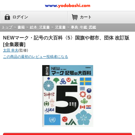
ログイン
カート
トップ
>
書籍
>
絵本･児童書
>
児童書
>
事典･年鑑･図鑑
NEWマーク・記号の大百科〈5〉国旗や都市、団体 改訂版
[全集叢書]
太田 幸夫
(監修)
この商品の最初のレビュー投稿者になる