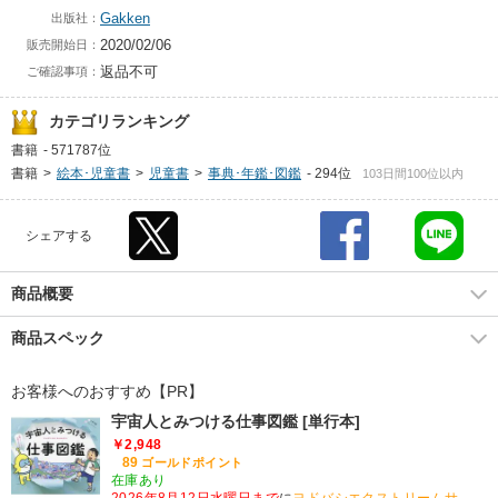
Gakken
出版社：
2020/02/06
販売開始日：
返品不可
ご確認事項：
カテゴリランキング
書籍
-
571787位
書籍
>
絵本･児童書
>
児童書
>
事典･年鑑･図鑑
-
294位
103日間100位以内
シェアする
商品概要
商品スペック
お客様へのおすすめ【PR】
宇宙人とみつける仕事図鑑 [単行本]
￥2,948
89
ゴールドポイント
在庫あり