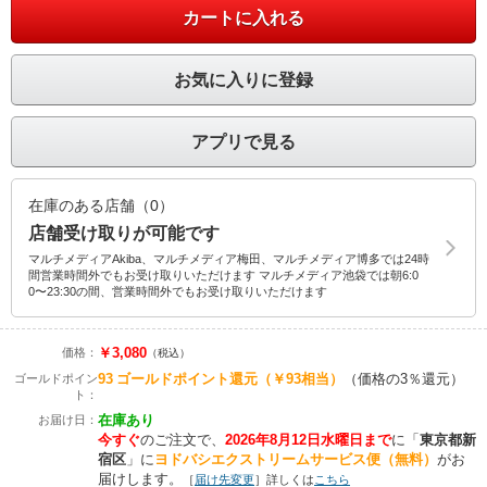
カートに入れる
お気に入りに登録
アプリで見る
在庫のある店舗（0）
店舗受け取りが可能です
マルチメディアAkiba、マルチメディア梅田、マルチメディア博多では24時
間営業時間外でもお受け取りいただけます マルチメディア池袋では朝6:0
0〜23:30の間、営業時間外でもお受け取りいただけます
￥3,080
価格：
（税込）
93
ゴールドポイント還元
（￥93相当）
（価格の3％還元）
ゴールドポイン
ト：
在庫あり
お届け日：
今すぐ
のご注文で、
2026年8月12日水曜日まで
に
「
東京都新
宿区
」に
ヨドバシエクストリームサービス便（無料）
がお
届けします。
［
届け先変更
］詳しくは
こちら