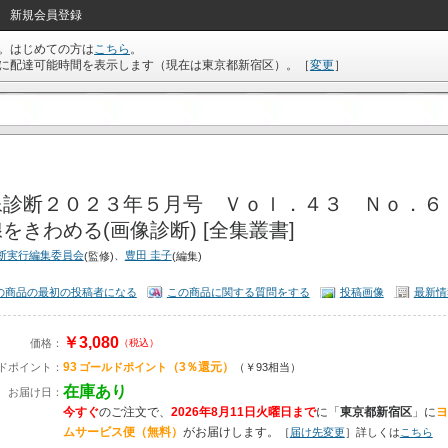
新規会員登録
。はじめての方は
こちら
。
に配達可能時間を表示します（現在は
東京都新宿区
）。
［
変更
］
像診断２０２３年５月号 Ｖｏｌ．４３ Ｎｏ．６
をきわめる(画像診断) [全集叢書]
断実行編集委員会
、
豊田 圭子
(監修)
(編集)
の商品の最初の投稿者になる
この商品に関する質問をする
投稿画像
最新情
￥3,080
価格：
（税込）
93
（3％還元）
ドポイント：
ゴールドポイント
（￥93相当）
在庫あり
お届け日：
今すぐ
のご注文で、
2026年8月11日火曜日まで
に
「
東京都新宿区
」に
ヨ
ムサービス便（無料）
がお届けします。
［
届け先変更
］詳しくは
こちら