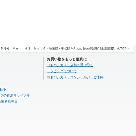
５月号 Ｖｏｌ．４３ Ｎｏ．６－唾液腺・甲状腺をきわめる(画像診断) [全集叢書]」のTOPへ
お買い物をもっと便利に
ヨドバシカメラ店舗で受け取る
ラッピングについて
ヨドバシカメラコンシェルジェご予約
回収
ジの資源リサイクル
力業者様募集