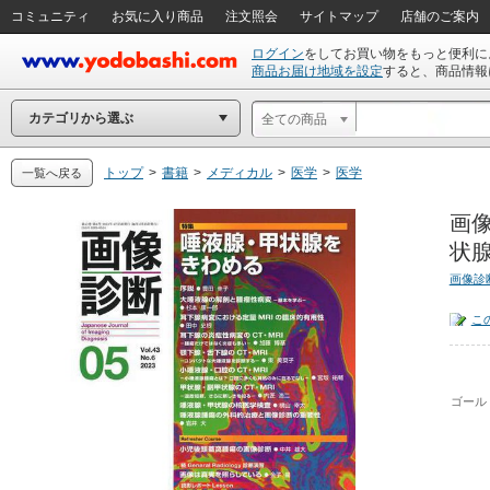
コミュニティ
お気に入り商品
注文照会
サイトマップ
店舗のご案内
ログイン
をしてお買い物をもっと便利に
商品お届け地域を設定
すると、商品情報
カテゴリから選ぶ
全ての商品
トップ
>
書籍
>
メディカル
>
医学
>
医学
一覧へ戻る
画
状腺
画像診
こ
ゴール