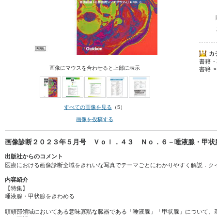
カ
書籍
画像にマウスを合わせると上部に表示
書籍
すべての画像を見る
（5）
画像を投稿する
画像診断２０２３年５月号 Ｖｏｌ．４３ Ｎｏ．６－唾液腺・甲状腺を
出版社からのコメント
医療における画像診断全域をきれいな写真でテーマごとにわかりやすく解説．ク
内容紹介
【特集】
唾液腺・甲状腺をきわめる
頭頸部領域においてある意味寡黙な臓器である「唾液腺」「甲状腺」について、