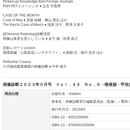
Picked-up Knowledge from Foreign Journals
FAPI PETイメージング ● 立石 宇貴秀
CASE OF THE MONTH
Case of May ● 宮坂 祐輔，檜山 貴志 ほか
The Key to Case of March ● 浅原 涼子，野澤 久美子
続General Radiology診断演習
画像は真実を照らしている ● 金子 揚，松尾 政之
読影レポートLesson
循環器編「心筋血流シンチグラフィ」 ● 真鍋 治，相川 忠夫 ほか
Refresher Course
小児後頭蓋窩腫瘍の画像診断 ● 中井 雄大
画像診断２０２３年５月号 Ｖｏｌ．４３ Ｎｏ．６－唾液腺・甲状腺
商品仕様
出版社名：Gakken
著者名：画像診断実行編集委員会（監修）／豊田 
発行年月日：2023/04
ISBN-10：4055200064
ISBN-13：9784055200066