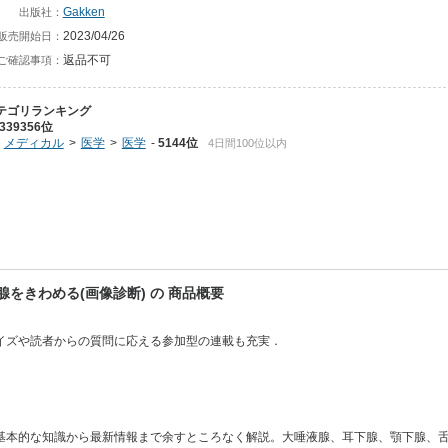
Gakken
出版社：
2023/04/26
販売開始日：
返品不可
ご確認事項：
テゴリランキング
339356位
メディカル
医学
医学
5144位
4日間100位以内
きわめる(画像診断) の 商品概要
イズや読者からの質問に応える参加型の連載も充実．
基本的な知識から最新情報まで余すところなく解説。大唾液腺、耳下腺、顎下腺、