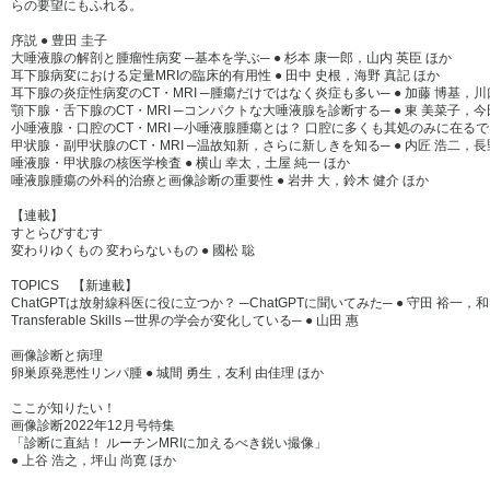
らの要望にもふれる。
序説 ● 豊田 圭子
大唾液腺の解剖と腫瘤性病変 ─基本を学ぶ─ ● 杉本 康一郎，山内 英臣 ほか
耳下腺病変における定量MRIの臨床的有用性 ● 田中 史根，海野 真記 ほか
耳下腺の炎症性病変のCT・MRI ─腫瘍だけではなく炎症も多い─ ● 加藤 博基，川
顎下腺・舌下腺のCT・MRI ─コンパクトな大唾液腺を診断する─ ● 東 美菜子，今
小唾液腺・口腔のCT・MRI ─小唾液腺腫瘍とは？ 口腔に多くも其処のみに在るでなし
甲状腺・副甲状腺のCT・MRI ─温故知新，さらに新しきを知る─ ● 内匠 浩二，長
唾液腺・甲状腺の核医学検査 ● 横山 幸太，土屋 純一 ほか
唾液腺腫瘍の外科的治療と画像診断の重要性 ● 岩井 大，鈴木 健介 ほか
【連載】
すとらびすむす
変わりゆくもの 変わらないもの ● 國松 聡
TOPICS 【新連載】
ChatGPTは放射線科医に役に立つか？ ─ChatGPTに聞いてみた─ ● 守田 裕一，和
Transferable Skills ─世界の学会が変化している─ ● 山田 惠
画像診断と病理
卵巣原発悪性リンパ腫 ● 城間 勇生，友利 由佳理 ほか
ここが知りたい！
画像診断2022年12月号特集
「診断に直結！ ルーチンMRIに加えるべき鋭い撮像」
● 上谷 浩之，坪山 尚寛 ほか