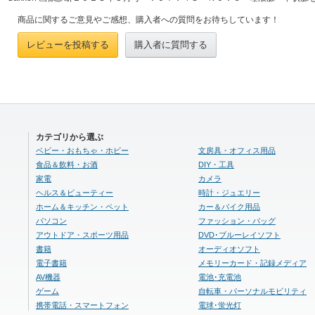
商品に関するご意見やご感想、購入者への質問をお待ちしています！
レビューを投稿する
購入者に質問する
カテゴリから選ぶ
ベビー・おもちゃ・ホビー
文房具・オフィス用品
食品＆飲料・お酒
DIY・工具
家電
カメラ
ヘルス＆ビューティー
時計・ジュエリー
ホーム＆キッチン・ペット
カー＆バイク用品
パソコン
ファッション・バッグ
アウトドア・スポーツ用品
DVD･ブルーレイソフト
書籍
オーディオソフト
電子書籍
メモリーカード・記録メディア
AV機器
電池･充電池
ゲーム
自転車・パーソナルモビリティ
携帯電話・スマートフォン
電球･蛍光灯