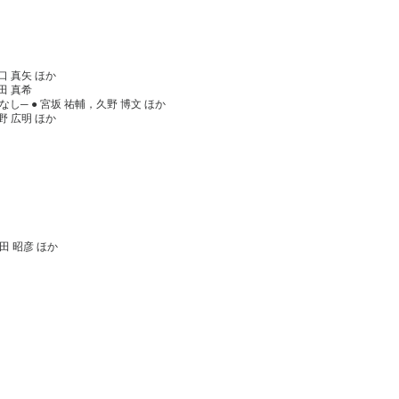
口 真矢 ほか
田 真希
─ ● 宮坂 祐輔，久野 博文 ほか
野 広明 ほか
田 昭彦 ほか