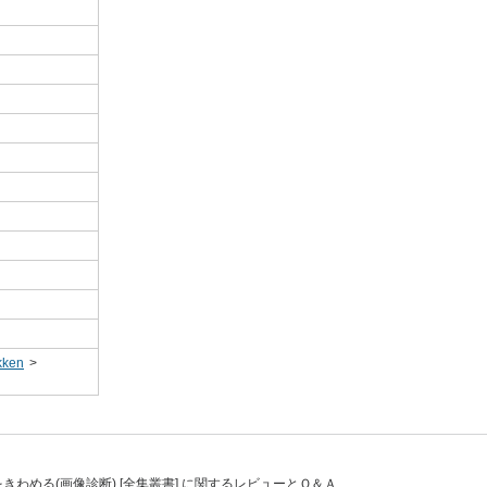
ken
>
きわめる(画像診断) [全集叢書] に関するレビューとＱ＆Ａ