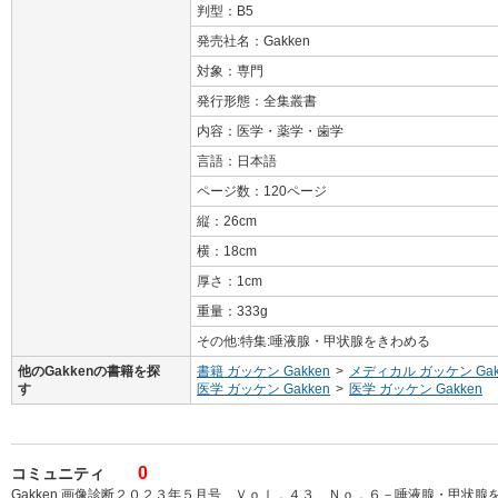
判型：B5
発売社名：Gakken
対象：専門
発行形態：全集叢書
内容：医学・薬学・歯学
言語：日本語
ページ数：120ページ
縦：26cm
横：18cm
厚さ：1cm
重量：333g
その他:特集:唾液腺・甲状腺をきわめる
他のGakkenの書籍を探
書籍 ガッケン Gakken
>
メディカル ガッケン Gak
す
医学 ガッケン Gakken
>
医学 ガッケン Gakken
0
コミュニティ
Gakken 画像診断２０２３年５月号 Ｖｏｌ．４３ Ｎｏ．６－唾液腺・甲状腺を