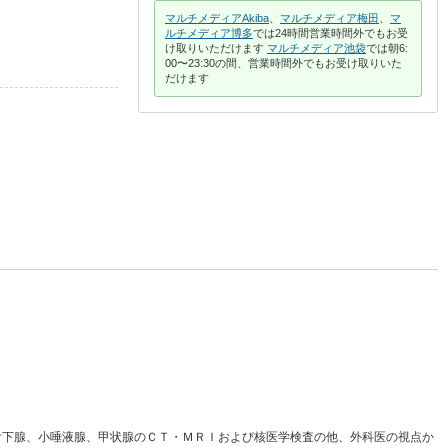
マルチメディアAkiba
、
マルチメディア梅田
、
マ
ルチメディア博多
では24時間営業時間外でもお受
け取りいただけます
マルチメディア池袋
では朝6:
00〜23:30の間、営業時間外でもお受け取りいた
だけます
舌下腺、小唾液腺、甲状腺のＣＴ・ＭＲＩおよび核医学検査の他、外科医の視点か