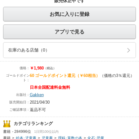
販売休止中です
お気に入りに登録
アプリで見る
在庫のある店舗（0）
￥1,980
価格：
（税込）
60
ゴールドポイント還元
（￥60相当）
（価格の3％還元）
ゴールドポイン
ト：
日本全国配達料金無料
Gakken
出版社：
2021/04/30
販売開始日：
返品不可
ご確認事項：
カテゴリランキング
書籍
-
284996位
1日間100位以内
書籍
>
絵本･児童書
>
児童書
>
理科･算数の本
>
化石･恐竜