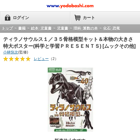
ログイン
カート
トップ
>
書籍
>
絵本･児童書
>
児童書
>
理科･算数の本
>
化石･恐竜
ティラノサウルス１／３５骨格模型キット＆本物の大きさ
特大ポスター(科学と学習ＰＲＥＳＥＮＴＳ) [ムックその他]
小林快次
(監修)
レビュー
（2）