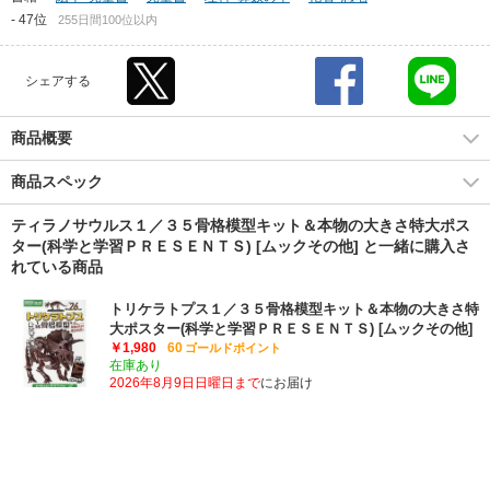
-
47位
255日間100位以内
シェアする
商品概要
商品スペック
ティラノサウルス１／３５骨格模型キット＆本物の大きさ特大ポス
ター(科学と学習ＰＲＥＳＥＮＴＳ) [ムックその他] と一緒に購入さ
れている商品
トリケラトプス１／３５骨格模型キット＆本物の大きさ特
大ポスター(科学と学習ＰＲＥＳＥＮＴＳ) [ムックその他]
￥1,980
60
ゴールドポイント
在庫あり
2026年8月9日日曜日まで
にお届け