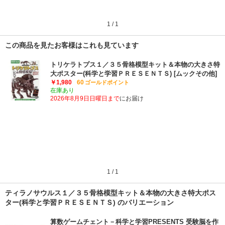
1
/
1
この商品を見たお客様はこれも見ています
トリケラトプス１／３５骨格模型キット＆本物の大きさ特
大ポスター(科学と学習ＰＲＥＳＥＮＴＳ) [ムックその他]
￥1,980
60
ゴールドポイント
在庫あり
2026年8月9日日曜日まで
にお届け
1
/
1
ティラノサウルス１／３５骨格模型キット＆本物の大きさ特大ポス
ター(科学と学習ＰＲＥＳＥＮＴＳ) のバリエーション
算数ゲームチェント－科学と学習PRESENTS 受験脳を作