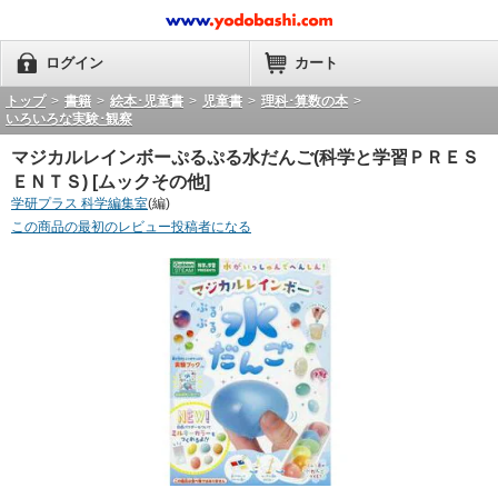
ログイン
カート
トップ
>
書籍
>
絵本･児童書
>
児童書
>
理科･算数の本
>
いろいろな実験･観察
マジカルレインボーぷるぷる水だんご(科学と学習ＰＲＥＳ
ＥＮＴＳ) [ムックその他]
学研プラス 科学編集室
(編)
この商品の最初のレビュー投稿者になる