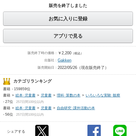
販売を終了しました
お気に入りに登録
アプリで見る
￥2,200
販売終了時の価格：
（税込）
Gakken
出版社：
2022/05/26（現在販売終了）
販売開始日：
カテゴリランキング
書籍
-
159859位
書籍
>
絵本･児童書
>
児童書
>
理科･算数の本
>
いろいろな実験･観察
-
27位
257日間100位以内
書籍
>
絵本･児童書
>
児童書
>
自由研究･課外活動の本
-
56位
257日間100位以内
シェアする