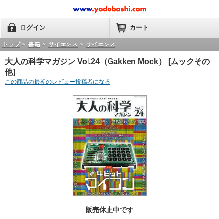
ログイン
カート
トップ
>
書籍
>
サイエンス
>
サイエンス
大人の科学マガジン Vol.24（Gakken Mook） [ムックその
他]
この商品の最初のレビュー投稿者になる
販売休止中です