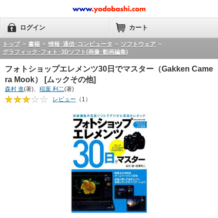
ログイン
カート
トップ
>
書籍
>
情報･通信･コンピュータ
>
ソフトウェア
>
グラフィック･フォト･3Dソフト(画像･動画編集)
フォトショップエレメンツ30日でマスター（Gakken Came
ra Mook） [ムックその他]
森村 進
(著)、
稲葉 利二
(著)
レビュー
（1）