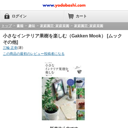
ログイン
カート
トップ
>
書籍
>
趣味
>
家庭園芸･家庭菜園
>
家庭園芸･家庭菜園
小さなインテリア果樹を楽しむ（Gakken Mook） [ムック
その他]
三輪 正幸
(著)
この商品の最初のレビュー投稿者になる