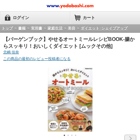
ログイン
カート
トップ
>
書籍
>
実用書
>
家庭生活
>
美容
>
ダイエット･シェイプアップ
【バーゲンブック】やせるオートミールレシピBOOK-腸か
らスッキリ！おいしくダイエット [ムックその他]
北嶋 佳奈
この商品の最初のレビュー投稿者になる