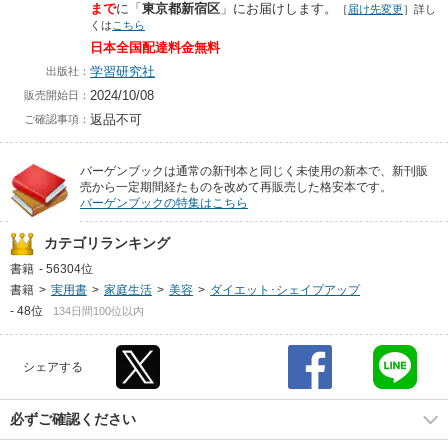
まで
に
「
東京都新宿区
」に
お届けします。
［
届け先変更
］詳し
くは
こちら
日本全国配達料金無料
学習研究社
出版社：
2024/10/08
販売開始日：
返品不可
ご確認事項：
バーゲンブックは通常の新刊本と同じく未使用の新本で、新刊販
売から一定期間経たものを改めて再販売した格安本です。
バーゲンブックの特集はこちら
カテゴリランキング
書籍
-
56304位
書籍
>
実用書
>
家庭生活
>
美容
>
ダイエット･シェイプアップ
-
48位
134日間100位以内
シェアする
必ずご確認ください