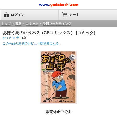
ログイン
カート
トップ
>
書籍
>
コミック
>
学研マーケティング
あほう鳥の止り木 2（GSコミックス） [コミック]
やまさき 十三
(著)
この商品の最初のレビュー投稿者になる
販売休止中です