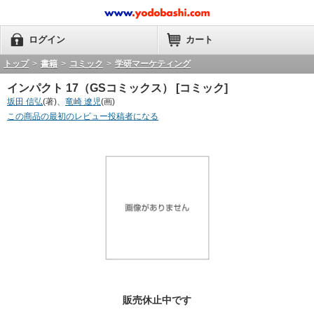
ログイン
カート
トップ
>
書籍
>
コミック
>
学研マーケティング
インパクト 17（GSコミックス） [コミック]
坂田 信弘
(著)、
竜崎 遼児
(画)
この商品の最初のレビュー投稿者になる
販売休止中です