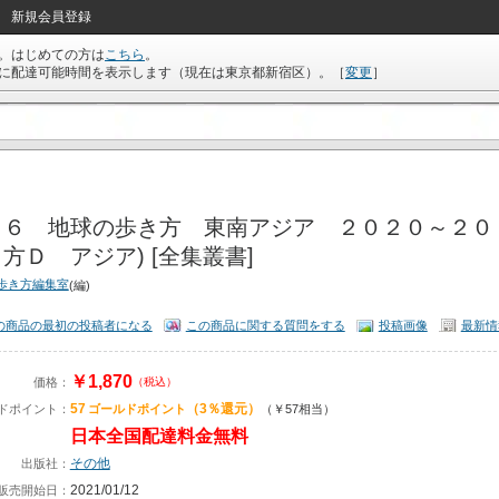
新規会員登録
。はじめての方は
こちら
。
に配達可能時間を表示します（現在は
東京都新宿区
）。
［
変更
］
１６ 地球の歩き方 東南アジア ２０２０～２０
方Ｄ アジア) [全集叢書]
歩き方編集室
(編)
の商品の最初の投稿者になる
この商品に関する質問をする
投稿画像
最新情
￥1,870
価格：
（税込）
57
（3％還元）
ドポイント：
ゴールドポイント
（￥57相当）
日本全国配達料金無料
その他
出版社：
2021/01/12
販売開始日：