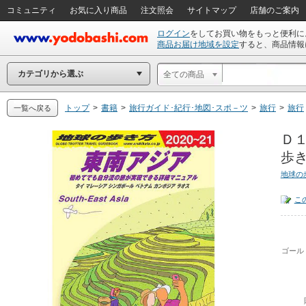
コミュニティ
お気に入り商品
注文照会
サイトマップ
店舗のご案内
ログイン
をしてお買い物をもっと便利に
商品お届け地域を設定
すると、商品情報
カテゴリから選ぶ
全ての商品
トップ
>
書籍
>
旅行ガイド･紀行･地図･スポ－ツ
>
旅行
>
旅行
一覧へ戻る
Ｄ
歩き
地球の
こ
ゴール