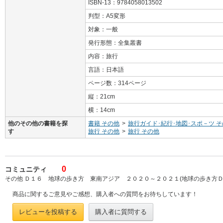
ISBN-13：9784058013502
判型：A5変形
対象：一般
発行形態：全集叢書
内容：旅行
言語：日本語
ページ数：314ページ
縦：21cm
横：14cm
他のその他の書籍を探
書籍 その他
>
旅行ガイド･紀行･地図･スポ－ツ 
す
旅行 その他
>
旅行 その他
0
コミュニティ
その他 Ｄ１６ 地球の歩き方 東南アジア ２０２０～２０２１(地球の歩き方Ｄ 
商品に関するご意見やご感想、購入者への質問をお待ちしています！
レビューを投稿する
購入者に質問する