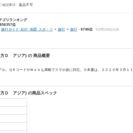
返品不可
ご確認事項：
テゴリランキング
656357位
旅行ガイド･紀行･地図･スポ－ツ
旅行
旅行
6746位
5日間100位以内
Ｄ アジア) の 商品概要
アル。ＱＲコードやＷｅｂも満載でスマホ旅に対応。※本書は、２０２０年３月１
方Ｄ アジア) の商品スペック