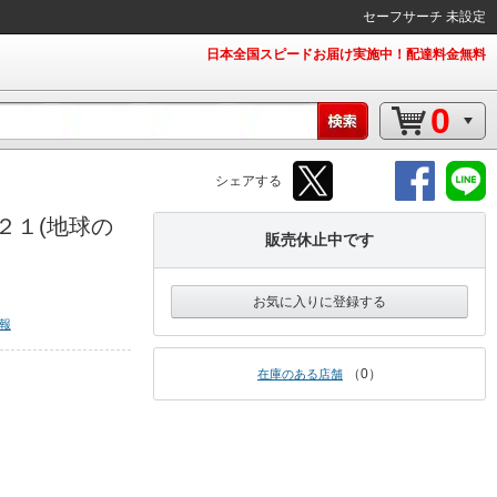
セーフサーチ 未設定
日本全国スピードお届け実施中！配達料金無料
0
シェアする
２１(地球の
販売休止中です
お気に入りに登録する
報
0
在庫のある店舗