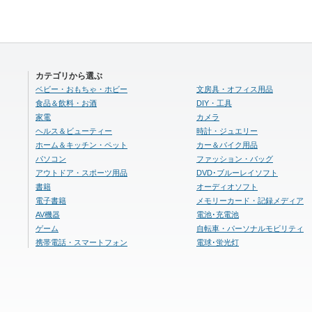
カテゴリから選ぶ
ベビー・おもちゃ・ホビー
文房具・オフィス用品
食品＆飲料・お酒
DIY・工具
家電
カメラ
ヘルス＆ビューティー
時計・ジュエリー
ホーム＆キッチン・ペット
カー＆バイク用品
パソコン
ファッション・バッグ
アウトドア・スポーツ用品
DVD･ブルーレイソフト
書籍
オーディオソフト
電子書籍
メモリーカード・記録メディア
AV機器
電池･充電池
ゲーム
自転車・パーソナルモビリティ
携帯電話・スマートフォン
電球･蛍光灯