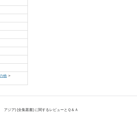
その他
>
アジア) [全集叢書] に関するレビューとＱ＆Ａ