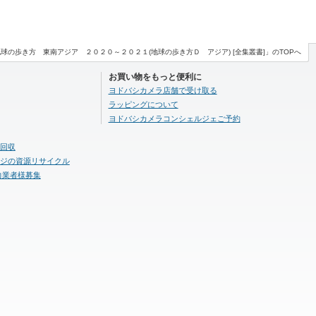
地球の歩き方 東南アジア ２０２０～２０２１(地球の歩き方Ｄ アジア) [全集叢書]」のTOPへ
お買い物をもっと便利に
ヨドバシカメラ店舗で受け取る
ラッピングについて
ヨドバシカメラコンシェルジェご予約
回収
ジの資源リサイクル
力業者様募集