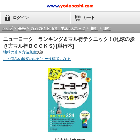
ログイン
カート
トップ
>
書籍
>
旅行ガイド･紀行･地図･スポ－ツ
>
旅行
>
旅行
ニューヨーク ランキング＆マル得テクニック！(地球の歩
き方マル得ＢＯＯＫＳ) [単行本]
地球の歩き方編集室
(編)
この商品の最初のレビュー投稿者になる