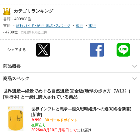
カテゴリランキング
書籍
-
499908位
書籍
>
旅行ガイド･紀行･地図･スポ－ツ
>
旅行
>
旅行
-
4730位
20日間100位以内
シェアする
商品概要
商品スペック
世界遺産―絶景でめぐる自然遺産 完全版(地球の歩き方〈W13〉)
[単行本] と一緒に購入されている商品
世界インフレと戦争―恒久戦時経済への道(幻冬舎新書)
[新書]
￥990
30
ゴールドポイント
在庫あり
2026年8月10日月曜日まで
にお届け