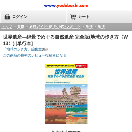
ログイン
カート
トップ
>
書籍
>
旅行ガイド･紀行･地図･スポ－ツ
>
旅行
>
旅行
世界遺産―絶景でめぐる自然遺産 完全版(地球の歩き方〈W
13〉) [単行本]
「地球の歩き方」編集室
(編)
この商品の最初のレビュー投稿者になる