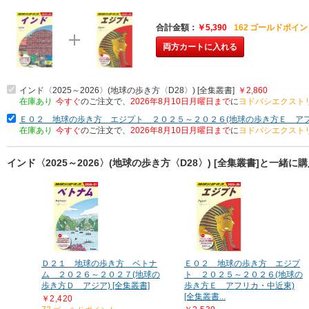
合計金額
￥5,390
162
ゴールドポイン
両方カートに入れる
インド〈2025～2026〉(地球の歩き方〈D28〉) [全集叢書]
￥2,860
在庫あり
今すぐ
のご注文で、
2026年8月10日月曜日まで
に
ヨドバシエクスト
Ｅ０２ 地球の歩き方 エジプト ２０２５～２０２６(地球の歩き方Ｅ アフリ
在庫あり
今すぐ
のご注文で、
2026年8月10日月曜日まで
に
ヨドバシエクスト
インド〈2025～2026〉(地球の歩き方〈D28〉) [全集叢書]と一緒
Ｄ２１ 地球の歩き方 ベトナ
Ｅ０２ 地球の歩き方 エジプ
ム ２０２６～２０２７(地球の
ト ２０２５～２０２６(地球の
歩き方Ｄ アジア) [全集叢書]
歩き方Ｅ アフリカ・中近東)
[全集叢書...
￥2,420