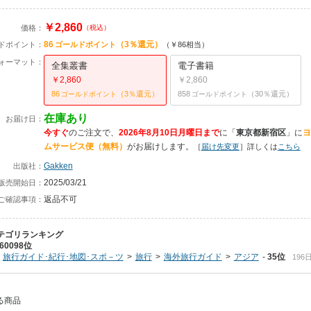
￥2,860
価格：
（税込）
86
（3％還元）
ドポイント：
ゴールドポイント
（￥86相当）
ォーマット：
全集叢書
電子書籍
￥2,860
￥2,860
86
（3％還元）
858
（30％還元）
ゴールドポイント
ゴールドポイント
在庫あり
お届け日：
今すぐ
のご注文で、
2026年8月10日月曜日まで
に
「
東京都新宿区
」に
ヨ
ムサービス便（無料）
がお届けします。
［
届け先変更
］詳しくは
こちら
Gakken
出版社：
2025/03/21
販売開始日：
返品不可
ご確認事項：
テゴリランキング
60098位
旅行ガイド･紀行･地図･スポ－ツ
旅行
海外旅行ガイド
アジア
35位
196
いる商品