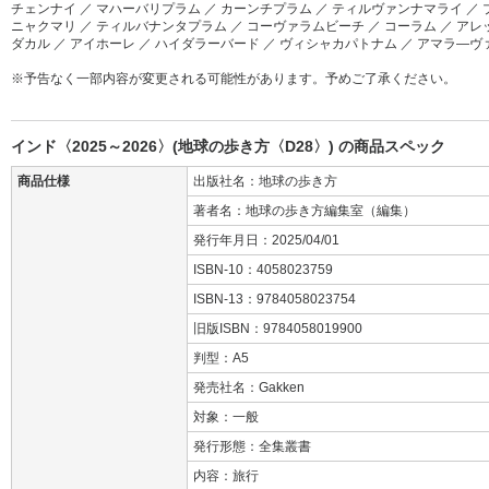
チェンナイ ／ マハーバリプラム ／ カーンチプラム ／ ティルヴァンナマライ ／ プ
ニャクマリ ／ ティルバナンタプラム ／ コーヴァラムビーチ ／ コーラム ／ アレッ
ダカル ／ アイホーレ ／ ハイダラーバード ／ ヴィシャカパトナム ／ アマラ―
※予告なく一部内容が変更される可能性があります。予めご了承ください。
インド〈2025～2026〉(地球の歩き方〈D28〉) の商品スペック
商品仕様
出版社名：地球の歩き方
著者名：地球の歩き方編集室（編集）
発行年月日：2025/04/01
ISBN-10：4058023759
ISBN-13：9784058023754
旧版ISBN：9784058019900
判型：A5
発売社名：Gakken
対象：一般
発行形態：全集叢書
内容：旅行