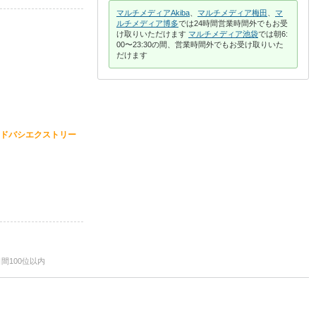
マルチメディアAkiba
、
マルチメディア梅田
、
マ
ルチメディア博多
では24時間営業時間外でもお受
け取りいただけます
マルチメディア池袋
では朝6:
00〜23:30の間、営業時間外でもお受け取りいた
だけます
ドバシエクストリー
日間100位以内