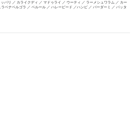
ッパリ ／ カライクディ ／ マドゥライ ／ ウーティ ／ ラーメシュワラム ／ カー
ュラベナベルゴラ ／ ベルール ／ ハレービード ／ハンピ ／ バーダーミ ／ パッタ