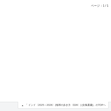
ページ：1 / 1
「 インド〈2025～2026〉(地球の歩き方〈D28〉) [全集叢書]」のTOPへ