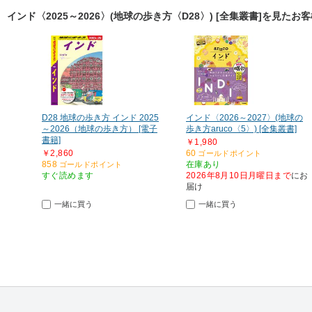
インド〈2025～2026〉(地球の歩き方〈D28〉) [全集叢書]を見た
D28 地球の歩き方 インド 2025
インド〈2026～2027〉(地球の
～2026（地球の歩き方） [電子
歩き方aruco〈5〉) [全集叢書]
書籍]
￥1,980
￥2,860
60
ゴールドポイント
858
在庫あり
ゴールドポイント
すぐ読めます
2026年8月10日月曜日まで
にお
届け
一緒に買う
一緒に買う