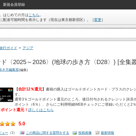
新規会員登録
。はじめての方は
こちら
。
に配達可能時間を表示します（現在は
東京都新宿区
）。
［
変更
］
旅行ガイド
>
アジア
ド〈2025～2026〉(地球の歩き方〈D28〉) [全集
歩き方編集室
(編集)
合計12％還元
【
】
書籍の購入はゴールドポイントカード・プラスのクレ
す。
通常3％ゴールドポイント還元のところ、後日付与されるクレジット決済ポ
ポイント（6％）、さらにご利用明細WEBチェックにご登録いただくと2
ドポイント還元！
詳しくはこちら
5.0
ビュー
（2）
この商品に関する質問をする
投稿画像
最新情報