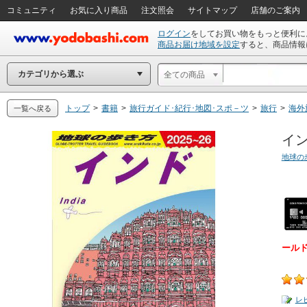
コミュニティ
お気に入り商品
注文照会
サイトマップ
店舗のご案内
ログイン
をしてお買い物をもっと便利に
商品お届け地域を設定
すると、商品情報
カテゴリから選ぶ
全ての商品
トップ
>
書籍
>
旅行ガイド･紀行･地図･スポ－ツ
>
旅行
>
海外
一覧へ戻る
イン
地球の
ール
レ