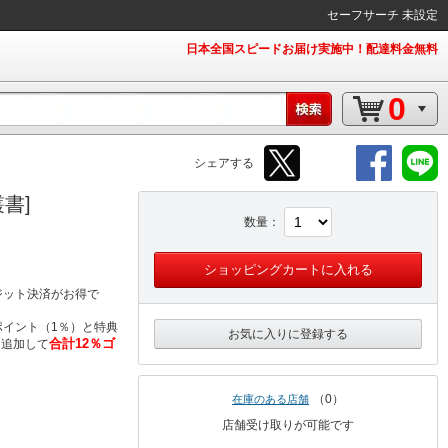
セーフサーチ 未設定
日本全国スピードお届け実施中！配達料金無料
0
シェアする
叢書]
数量
ショッピングカートに入れる
ジット決済がお得で
イント（1％）と特典
お気に入りに登録する
合計12％ゴ
％追加して
0
在庫のある店舗
店舗受け取りが可能です