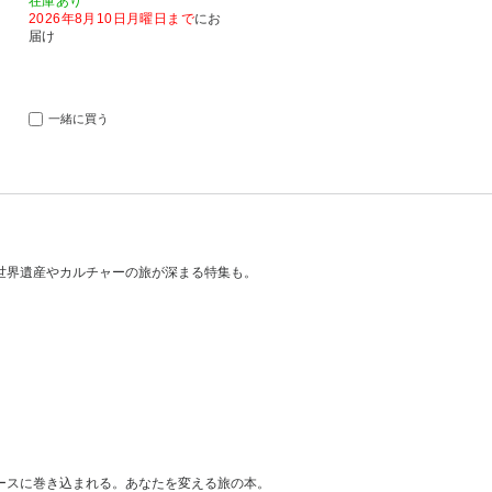
在庫あり
2026年8月10日月曜日まで
にお
届け
一緒に買う
世界遺産やカルチャーの旅が深まる特集も。
ースに巻き込まれる。あなたを変える旅の本。