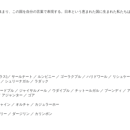
集まり、この国を自分の言葉で表現する。日本という恵まれた国に生まれた私たち
ーラス)／ サールナート ／ ルンビニー ／ ゴーラクプル ／ ハリドワール ／ リシュケ
ー ／ シュリーナガル ／ ラダック
ードプル ／ ジャイサルメール ／ ウダイプル ／ チットールガル ／ ブーンディ ／ ア
／ アジャンター ／ ゴア
ジャイン ／ オルチャ ／ カジュラーホー
プリー ／ ダージリン ／ カリンポン