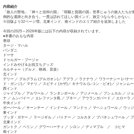
内容紹介
「旅人の聖地」「神々と信仰の国」「喧騒と貧困の国」世界じゅうの旅人たちが
倒的な遺跡と向き合う。一度は訪れてほしい国インド。旅立つなら今しかない。
※旧版より32ページ増。北東インド、南インドのエリア紹介を追加しました
今回の2025～2026年版には以下の内容が収録されています。
●本書のおもな内容
巻頭
タージ・マハル
バンダニ
ドーサ
ドゥルガー・プージャ
インドみやげ＆お役立ちグッズ
カルチャー（グルメ、映画、音楽）
北インド
デリー ／ グルグラム (グルガオン)／ アグラ ／ ラクナウ ／ ワラーナシー (バナ
ド・ガンジ)／ マナリ ／ スピティ (カザ)／ キナウル (レコン・ピオ)／ ジャンム
西インド
ジャイプル ／ アルワール ／ ランタンボール ／ アジメール ／ プシュカル ／ ジョ
ナ ／ ムンバイー ／ エレファンタ島 ／ プネー ／ アウランガバード ／ エローラ 
中央インド
ボーパール ／ サーンチー ／ インドール ／ マンドゥ ／ マヘシュワール ／ ウッ
東インド
ブッダ・ガヤー ／ ラージギル ／ パトナー ／ コルカタ ／ ブバネシュワール ／ 
北東インド
ガントク ／ ペリン ／ グワーハーティ ／ シロン ／ ディマプル ／ コヒマ
南インド