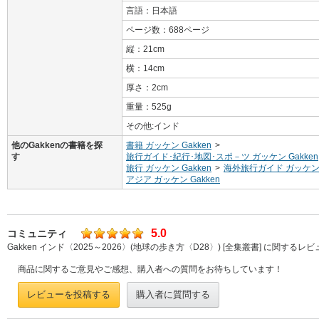
言語：日本語
ページ数：688ページ
縦：21cm
横：14cm
厚さ：2cm
重量：525g
その他:インド
他のGakkenの書籍を探
書籍 ガッケン Gakken
>
す
旅行ガイド･紀行･地図･スポ－ツ ガッケン Gakken
旅行 ガッケン Gakken
>
海外旅行ガイド ガッケン G
アジア ガッケン Gakken
5.0
コミュニティ
Gakken インド〈2025～2026〉(地球の歩き方〈D28〉) [全集叢書] に関するレ
商品に関するご意見やご感想、購入者への質問をお待ちしています！
レビューを投稿する
購入者に質問する