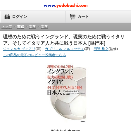
ログイン
カート
トップ
>
書籍
>
文学
>
文学
理想のために戦うイングランド、現実のために戦うイタリ
ア、そしてイタリア人と共に戦う日本人 [単行本]
ジャンルカ ヴィアリ
(著)、
ガブリエル マルコッティ
(著)、
田邊 雅之
(監修)
この商品の最初のレビュー投稿者になる