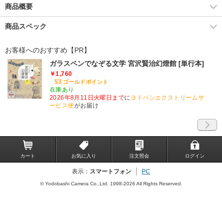
商品概要
商品スペック
お客様へのおすすめ【PR】
ガラスペンでなぞる文学 宮沢賢治幻燈館 [単行本]
￥1,760
53
ゴールドポイント
在庫あり
2026年8月11日火曜日まで
に
ヨドバシエクストリームサ
ービス便
がお届け
カート
お気に入り
注文照会
ログイン
表示：
スマートフォン
PC
© Yodobashi Camera Co.,Ltd. 1998-2026 All Rights Reserved.