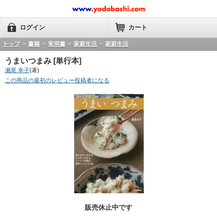
ログイン
カート
トップ
>
書籍
>
実用書
>
家庭生活
>
家庭生活
うまいつまみ [単行本]
瀬尾 幸子
(著)
この商品の最初のレビュー投稿者になる
販売休止中です