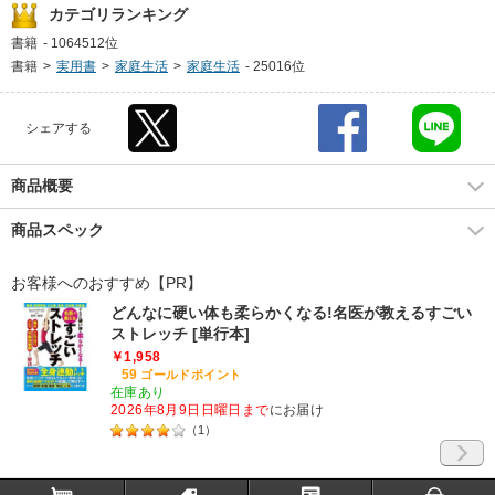
カテゴリランキング
書籍
-
1064512位
書籍
>
実用書
>
家庭生活
>
家庭生活
-
25016位
シェアする
商品概要
商品スペック
お客様へのおすすめ【PR】
どんなに硬い体も柔らかくなる!名医が教えるすごい
ストレッチ [単行本]
￥1,958
59
ゴールドポイント
在庫あり
2026年8月9日日曜日まで
にお届け
（
1
）