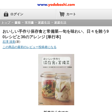
ログイン
カート
トップ
>
書籍
>
実用書
>
家庭生活
>
家庭生活
おいしい手作り保存食と常備菜―旬を味わい、日々を賄う9
0レシピと36のアレンジ [単行本]
石澤 清美
(著)
この商品の最初のレビュー投稿者になる