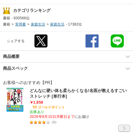
カテゴリランキング
書籍
-
830566位
書籍
>
実用書
>
家庭生活
>
家庭生活
-
17382位
シェアする
商品概要
商品スペック
お客様へのおすすめ【PR】
どんなに硬い体も柔らかくなる!名医が教えるすごい
ストレッチ [単行本]
￥1,958
59
ゴールドポイント
在庫あり
2026年8月10日月曜日まで
にお届け
（
1
）