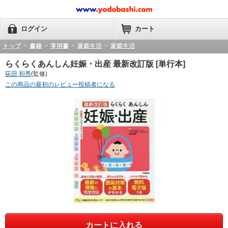
ログイン
カート
トップ
>
書籍
>
実用書
>
家庭生活
>
家庭生活
らくらくあんしん妊娠・出産 最新改訂版 [単行本]
荻田 和秀
(監修)
この商品の最初のレビュー投稿者になる
カートに入れる