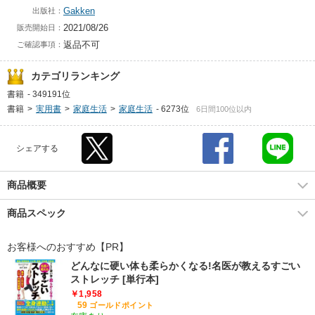
Gakken
出版社：
2021/08/26
販売開始日：
返品不可
ご確認事項：
カテゴリランキング
書籍
-
349191位
書籍
>
実用書
>
家庭生活
>
家庭生活
-
6273位
6日間100位以内
シェアする
商品概要
商品スペック
お客様へのおすすめ【PR】
どんなに硬い体も柔らかくなる!名医が教えるすごい
ストレッチ [単行本]
￥1,958
59
ゴールドポイント