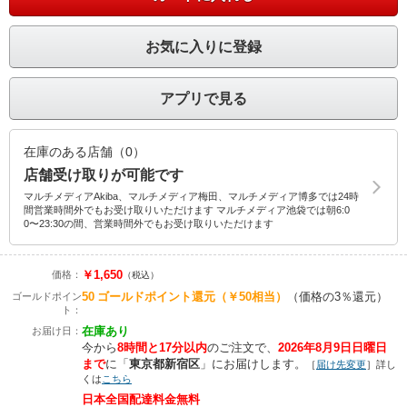
お気に入りに登録
アプリで見る
在庫のある店舗（0）
店舗受け取りが可能です
マルチメディアAkiba、マルチメディア梅田、マルチメディア博多では24時
間営業時間外でもお受け取りいただけます マルチメディア池袋では朝6:0
0〜23:30の間、営業時間外でもお受け取りいただけます
￥1,650
価格：
（税込）
50
ゴールドポイント還元
（￥50相当）
（価格の3％還元）
ゴールドポイン
ト：
在庫あり
お届け日：
今から
8時間と17分以内
のご注文で、
2026年8月9日日曜日
まで
に
「
東京都新宿区
」に
お届けします。
［
届け先変更
］詳し
くは
こちら
日本全国配達料金無料