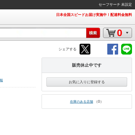
セーフサーチ 未設定
日本全国スピードお届け実施中！配達料金無料
0
シェアする
販売休止中です
報
お気に入りに登録する
0
在庫のある店舗