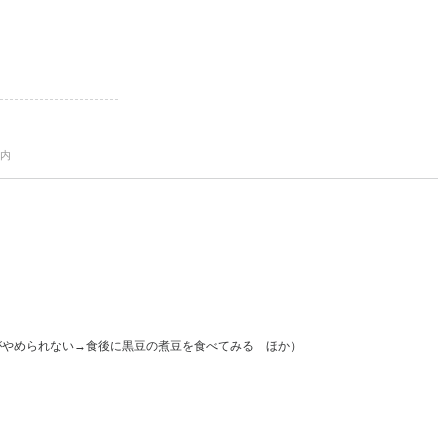
以内
がやめられない→食後に黒豆の煮豆を食べてみる ほか）