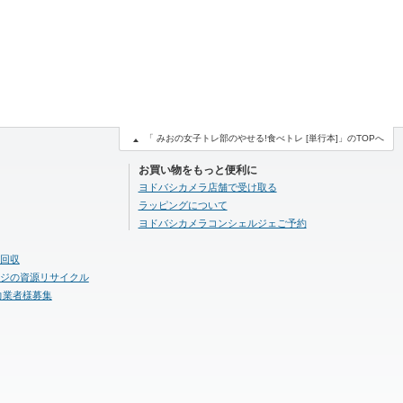
「 みおの女子トレ部のやせる!食べトレ [単行本]」のTOPへ
お買い物をもっと便利に
ヨドバシカメラ店舗で受け取る
ラッピングについて
ヨドバシカメラコンシェルジェご予約
回収
ジの資源リサイクル
力業者様募集