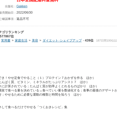
Gakken
出版社：
2022/06/30
販売開始日：
返品不可
ご確認事項：
テゴリランキング
577867位
実用書
家庭生活
美容
ダイエット･シェイプアップ
439位
187日間100位
でき！やせ定食でやること（１）プロテイン７おかずを作る ほか）
たんぱく質、ビタミン、ミネラルがたっぷりアシスト７ ほか）
スに計算されている；たんぱく質が効率よくとれるものばかり ほか）
感覚で食べる量を決めている→食べていい量を数値化する；食事の最後のデザート
け；やせるために必要な運動の種類と時間を知ろう ほか）
ネして食べるだけでやせる「つくおきレシピ」集