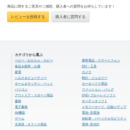
商品に関するご意見やご感想、購入者への質問をお待ちしています！
レビューを投稿する
購入者に質問する
カテゴリから選ぶ
ベビー・おもちゃ・ホビー
携帯電話・スマートフォン
食品＆飲料・お酒
DIY・工具
家電
カメラ
ヘルス＆ビューティー
時計・ジュエリー
ホーム＆キッチン・ペット
カー＆バイク用品
パソコン
ファッション・バッグ
アウトドア・スポーツ用品
DVD･ブルーレイソフト
書籍
オーディオソフト
電子書籍
メモリーカード・記録メディア
AV機器
電池･充電池
ゲーム
自転車・パーソナルモビリティ
文房具・オフィス用品
電球･蛍光灯