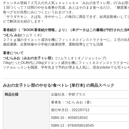
チャンネル登録７２万人の大人気ｙｏｕｔｕｂｅ「みおの女子トレ部」の“みお部
１回つくって７日間のやせる食事が完成、あとはそのまま食べるだけ。「糖質量
食べグセが自然にみにつくというおまけつき。
「サラダチキン、さば缶、冷ややっこ…の毎日に満足できず、結局反動食いして
ピで解決法を紹介します！
著者紹介（「BOOK著者紹介情報」より）（本データはこの書籍が刊行された当
つむら みお
(ツムラ ミオ)
２７ｋｇ減のダイエット成功を機にフィットネスインストラクターに。２児の出
連続優勝。企業研修や小学校の健康指導、運動指導などでも活躍
著者について
つむらみお（みおの女子トレ部）
(ツムラミオミオノジョシトレブ)
74kgだったOL時代に24kgダイエット成功を機にフィットネスインストラク
ソナルレッスンを開講、半年先まで予約が埋まる人気に。現在yotubeでも宅
みおの女子トレ部のやせる!食べトレ [単行本] の商品スペック
商品仕様
出版社名：学研プラス
著者名：つむら みお（著）
発行年月日：2022/07/12
ISBN-10：4058018542
ISBN-13：9784058018545