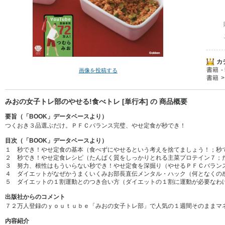
カ
書籍
画像を投稿する
書籍
みおの女子トレ部のやせる!食べトレ [単行本] の 商品概要
要旨（「BOOK」データベースより）
つくおき３品選ぶだけ。ＰＦＣバランス完璧、やせ定食が秒でき！
目次（「BOOK」データベースより）
１ 秒でき！やせ定食の基本（食べずにやせるという考えを捨てましょう！；秒
２ 秒でき！やせ定食レシピ（たんぱく質をしっかりとれる主菜プロテイン７；
３ 努力、根性はもういらない秒でき！やせ定食を深掘り（やせるＰＦＣバラン
４ ダイエットがなぜかうまくいくみお部長直伝メンタル・ハック（何となくの
５ ダイエットの１割運動とのつき合い方（ダイエットの１割に運動が必要なわ
出版社からのコメント
７２万人登録のｙｏｕｔｕｂｅ「みおの女子トレ部」で人気の１週間そのままマ
内容紹介