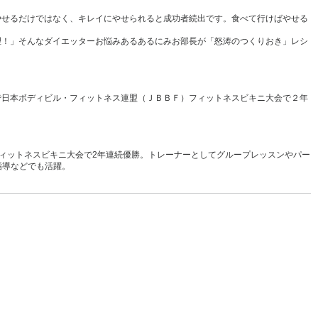
やせるだけではなく、キレイにやせられると成功者続出です。食べて行けばやせる
理！」そんなダイエッターお悩みあるあるにみお部長が「怒涛のつくりおき」レシ
で日本ボディビル・フィットネス連盟（ＪＢＢＦ）フィットネスビキニ大会で２年
盟フィットネスビキニ大会で2年連続優勝。トレーナーとしてグループレッスンやパー
指導などでも活躍。