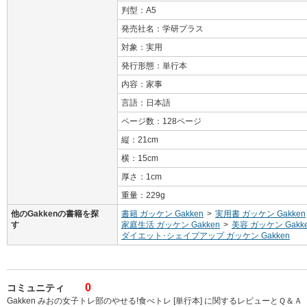
判型：A5
発売社名：学研プラス
対象：実用
発行形態：単行本
内容：家事
言語：日本語
ページ数：128ページ
縦：21cm
横：15cm
厚さ：1cm
重量：229g
他のGakkenの書籍を探
書籍 ガッケン Gakken
>
実用書 ガッケン Gakken
す
家庭生活 ガッケン Gakken
>
美容 ガッケン Gakk
ダイエット･シェイプアップ ガッケン Gakken
0
コミュニティ
Gakken みおの女子トレ部のやせる!食べトレ [単行本] に関するレビューとＱ＆Ａ