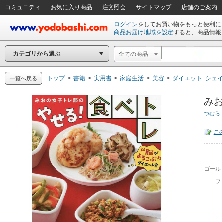
コミュニティ
お気に入り商品
注文照会
サイトマップ
店舗のご案内
ログイン
をしてお買い物をもっと便利に
商品お届け地域を設定
すると、商品情報
カテゴリから選ぶ
全ての商品
トップ
>
書籍
>
実用書
>
家庭生活
>
美容
>
ダイエット･シェ
一覧へ戻る
みお
つむら
こ
ゴール
フ