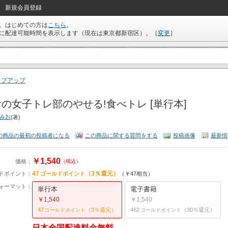
新規会員登録
。はじめての方は
こちら
。
に配達可能時間を表示します（現在は
東京都新宿区
）。
［
変更
］
イプアップ
の女子トレ部のやせる!食べトレ [単行本]
 みお
(著)
の商品の最初の投稿者になる
この商品に関する質問をする
投稿画像
最新情
￥1,540
価格：
（税込）
47
（3％還元）
ドポイント：
ゴールドポイント
（￥47相当）
ォーマット：
単行本
電子書籍
￥1,540
￥1,540
47
（3％還元）
462
（30％還元）
ゴールドポイント
ゴールドポイント
日本全国配達料金無料