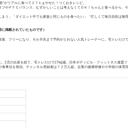
長“がリアルに食べて２７ｋｇやせた！つくおきレシピ。
オフやＰＦＣバランス、むずかしいことは考えなくてＯＫ！ちゃんと食べるから、
しまう」「ダイエット中でも家族と同じものを食べたい」「忙しくて毎日自炊は無
時に掲載されていたものです）
産後、フリーになり、６か月先まで予約がとれない人気トレーナーに。宅トレだけ
ターに。2児の出産を経て、宅トレだけで27kg減。日本ボディビル・フィットネス連
トレや食事法を発信。チャンネル登録者は７２万人超。企業の健康研修や小学校の体育