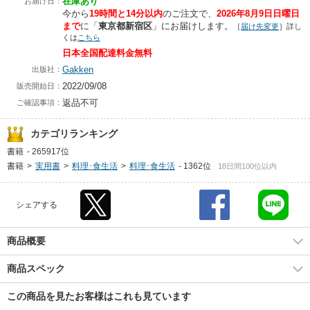
在庫あり
お届け日：
今から
19時間と14分以内
のご注文で、
2026年8月9日日曜日
まで
に
「
東京都新宿区
」に
お届けします。
［
届け先変更
］詳し
くは
こちら
日本全国配達料金無料
Gakken
出版社：
2022/09/08
販売開始日：
返品不可
ご確認事項：
カテゴリランキング
書籍
-
265917位
書籍
>
実用書
>
料理･食生活
>
料理･食生活
-
1362位
18日間100位以内
シェアする
商品概要
商品スペック
この商品を見たお客様はこれも見ています