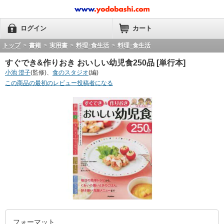
ログイン
カート
トップ
>
書籍
>
実用書
>
料理･食生活
>
料理･食生活
すぐでき&作りおき おいしい幼児食250品 [単行本]
小池 澄子
(監修)、
食のスタジオ
(編)
この商品の最初のレビュー投稿者になる
フォーマット