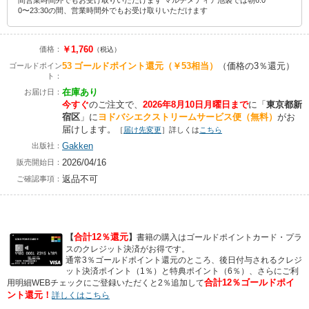
間営業時間外でもお受け取りいただけます マルチメディア池袋では朝6:0
0〜23:30の間、営業時間外でもお受け取りいただけます
￥1,760
価格：
（税込）
53
ゴールドポイント還元
（￥53相当）
（価格の3％還元）
ゴールドポイン
ト：
在庫あり
お届け日：
今すぐ
のご注文で、
2026年8月10日月曜日まで
に
「
東京都新
宿区
」に
ヨドバシエクストリームサービス便（無料）
がお
届けします。
［
届け先変更
］詳しくは
こちら
Gakken
出版社：
2026/04/16
販売開始日：
返品不可
ご確認事項：
合計12％還元
【
】
書籍の購入はゴールドポイントカード・プラ
スのクレジット決済がお得です。
通常3％ゴールドポイント還元のところ、後日付与されるクレジ
ット決済ポイント（1％）と特典ポイント（6％）、さらにご利
合計12％ゴールドポイ
用明細WEBチェックにご登録いただくと2％追加して
ント還元！
詳しくはこちら