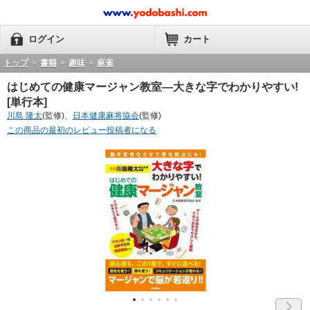
ログイン
カート
トップ
>
書籍
>
趣味
>
麻雀
はじめての健康マージャン教室―大きな字でわかりやすい!
[単行本]
川島 隆太
(監修)、
日本健康麻将協会
(監修)
この商品の最初のレビュー投稿者になる