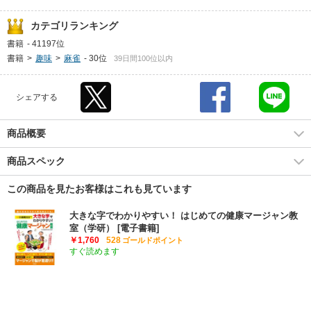
カテゴリランキング
書籍
-
41197位
書籍
>
趣味
>
麻雀
-
30位
39日間100位以内
シェアする
商品概要
商品スペック
この商品を見たお客様はこれも見ています
大きな字でわかりやすい！ はじめての健康マージャン教
室（学研） [電子書籍]
￥1,760
528
ゴールドポイント
すぐ読めます