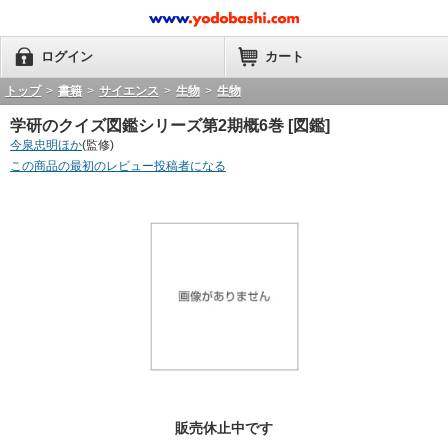
ログイン
カート
トップ
>
書籍
>
サイエンス
>
生物
>
生物
学研のクイズ図鑑シリーズ第2期概6巻 [図鑑]
今泉忠明ほか
(監修)
この商品の最初のレビュー投稿者になる
販売休止中です