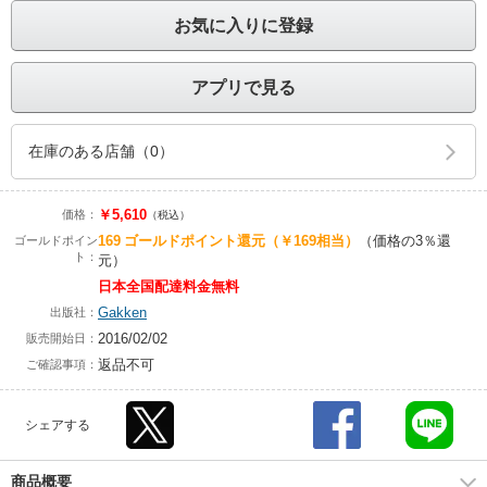
お気に入りに登録
アプリで見る
在庫のある店舗（0）
￥5,610
価格：
（税込）
169
ゴールドポイント還元
（￥169相当）
（価格の3％還
ゴールドポイン
ト：
元）
日本全国配達料金無料
Gakken
出版社：
2016/02/02
販売開始日：
返品不可
ご確認事項：
シェアする
商品概要