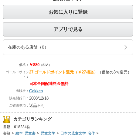
お気に入りに登録
アプリで見る
在庫のある店舗（0）
￥880
価格：
（税込）
27
ゴールドポイント還元
（￥27相当）
（価格の3％還元）
ゴールドポイン
ト：
日本全国配達料金無料
Gakken
出版社：
2008/12/18
販売開始日：
返品不可
ご確認事項：
カテゴリランキング
書籍
-
618284位
書籍
>
絵本･児童書
>
児童文学
>
日本の児童文学･名作
>