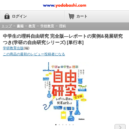
ログイン
カート
トップ
>
書籍
>
教育
>
学校教育
>
理科
中学生の理科自由研究 完全版―レポートの実例&発展研究
つき(学研の自由研究シリーズ) [単行本]
学研教育出版
(編)
この商品の最初のレビュー投稿者になる