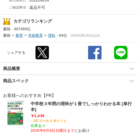
2012/06/14
販売開始日：
返品不可
ご確認事項：
カテゴリランキング
書籍
-
487469位
書籍
>
教育
>
学校教育
>
理科
-
84位
1090日間100位以内
シェアする
商品概要
商品スペック
お客様へのおすすめ【PR】
中学校３年間の理科が１冊でしっかりわかる本 [単行
本]
￥1,430
43
ゴールドポイント
在庫あり
2026年8月9日日曜日まで
にお届け