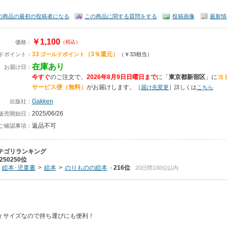
の商品の最初の投稿者になる
この商品に関する質問をする
投稿画像
最新情
￥1,100
価格：
（税込）
33
（3％還元）
ドポイント：
ゴールドポイント
（￥33相当）
在庫あり
お届け日：
今すぐ
のご注文で、
2026年8月9日日曜日まで
に
「
東京都新宿区
」に
ヨ
サービス便（無料）
がお届けします。
［
届け先変更
］詳しくは
こちら
Gakken
出版社：
2025/06/26
販売開始日：
返品不可
ご確認事項：
テゴリランキング
250250位
絵本･児童書
絵本
のりものの絵本
216位
20日間100位以内
ィサイズなので持ち運びにも便利！