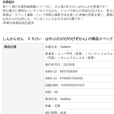
内容紹介
長ーく伸びる新幹線図鑑シリーズに、大人気のE５けいはやぶさが登場です！
持ち運びに便利なハンディサイズながら、ジャバラ折りの本誌を広げると、長さは
表面は「スリット撮影」という特殊な撮影方法を使った本物の写真を使い、裏面
お出かけのお供にも、プレゼントにもおすすめの1冊です！
JR東日本商品化許諾済
しんかんせん Ｅ５けい はやぶさ(のびのびずかん) の商品スペック
商品仕様
出版社名：Gakken
著者名：コッペ平沢（原著）／マシマ レイルウェ
（写真）／ヨシムラヨシユキ（原著）
発行年月日：2025/06
ISBN-10：4057509364
ISBN-13：9784057509365
旧版ISBN：9784052037023
判型：A5
発売社名：Gakken
対象：児童
発行形態：絵本