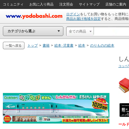
コミュニティ
お気に入り商品
注文照会
サイトマップ
店舗のご案内
ログイン
をしてお買い物をもっと便利に
商品お届け地域を設定
すると、商品情報
カテゴリから選ぶ
全ての商品
トップ
>
書籍
>
絵本･児童書
>
絵本
>
のりものの絵本
一覧へ戻る
しん
コッペ
ール