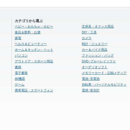
カテゴリから選ぶ
ベビー・おもちゃ・ホビー
文房具・オフィス用品
食品＆飲料・お酒
DIY・工具
家電
カメラ
ヘルス＆ビューティー
時計・ジュエリー
ホーム＆キッチン・ペット
カー＆バイク用品
パソコン
ファッション・バッグ
アウトドア・スポーツ用品
DVD･ブルーレイソフト
書籍
オーディオソフト
電子書籍
メモリーカード・記録メディア
AV機器
電池･充電池
ゲーム
自転車・パーソナルモビリティ
携帯電話・スマートフォン
電球･蛍光灯