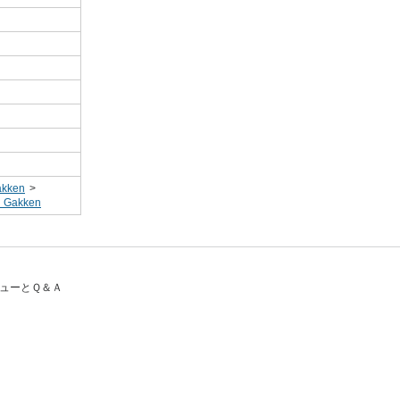
kken
>
akken
ビューとＱ＆Ａ