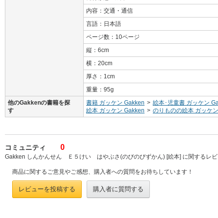
内容：交通・通信
言語：日本語
ページ数：10ページ
縦：6cm
横：20cm
厚さ：1cm
重量：95g
他のGakkenの書籍を探
書籍 ガッケン Gakken
>
絵本･児童書 ガッケン Ga
す
絵本 ガッケン Gakken
>
のりものの絵本 ガッケン G
0
コミュニティ
Gakken しんかんせん Ｅ５けい はやぶさ(のびのびずかん) [絵本] に関するレ
商品に関するご意見やご感想、購入者への質問をお待ちしています！
レビューを投稿する
購入者に質問する