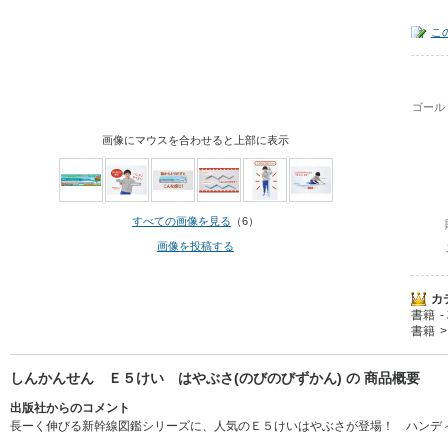
こ
ゴール
画像にマウスを合わせると上部に表示
すべての画像を見る
（6）
画像を投稿する
カ
書籍
書籍
しんかんせん Ｅ５けい はやぶさ(のびのびずかん) の 商品概要
出版社からのコメント
長ーく伸びる新幹線図鑑シリーズに、人気のＥ５けいはやぶさが登場！ ハンデ