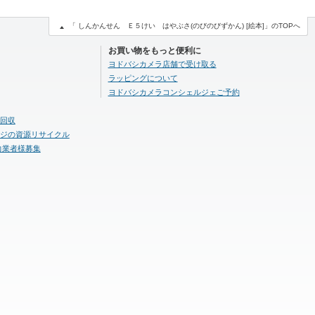
「 しんかんせん Ｅ５けい はやぶさ(のびのびずかん) [絵本]」のTOPへ
お買い物をもっと便利に
ヨドバシカメラ店舗で受け取る
ラッピングについて
ヨドバシカメラコンシェルジェご予約
回収
ジの資源リサイクル
力業者様募集