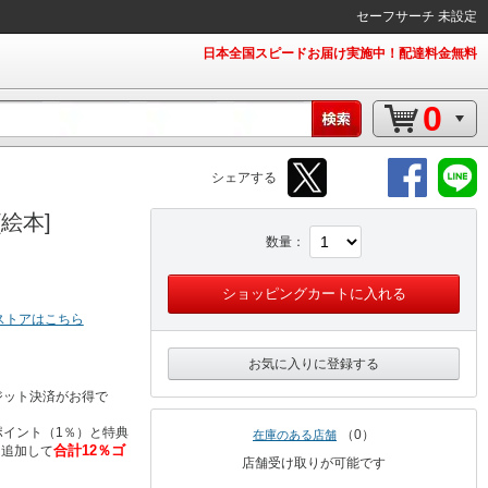
セーフサーチ 未設定
日本全国スピードお届け実施中！配達料金無料
0
シェアする
絵本]
数量
ショッピングカートに入れる
ストアはこちら
お気に入りに登録する
ジット決済がお得で
イント（1％）と特典
0
在庫のある店舗
合計12％ゴ
％追加して
店舗受け取りが可能です