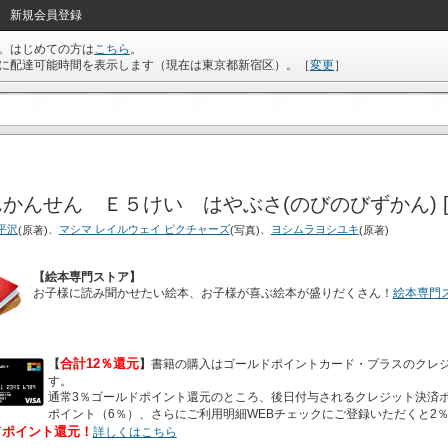
新規会員登録
。はじめての方は
こちら
。
に配達可能時間を表示します（現在は
東京都新宿区
）。
［
変更
］
かんせん Ｅ５けい はやぶさ(のびのびずかん) [
平沢
、
マシマ レイルウェイ ピクチャーズ
、
ヨシムラヨシユキ
(原著)
(写真)
(原著)
【絵本専門ストア】
お子様に読み聞かせたい絵本、お子様が喜ぶ絵本が盛りだくさん！
絵本専門
合計12％還元
【
】
書籍の購入はゴールドポイントカード・プラスのクレ
す。
通常3％ゴールドポイント還元のところ、後日付与されるクレジット決済ポ
ポイント（6％）、さらにご利用明細WEBチェックにご登録いただくと2
ドポイント還元！
詳しくはこちら