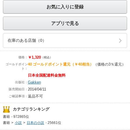
お気に入りに登録
アプリで見る
在庫のある店舗（0）
￥1,320
価格：
（税込）
40
ゴールドポイント還元
（￥40相当）
（価格の3％還元）
ゴールドポイン
ト：
日本全国配達料金無料
Gakken
出版社：
2014/04/11
販売開始日：
返品不可
ご確認事項：
カテゴリランキング
書籍
-
972865位
書籍
>
小説
>
日本の小説
-
25661位