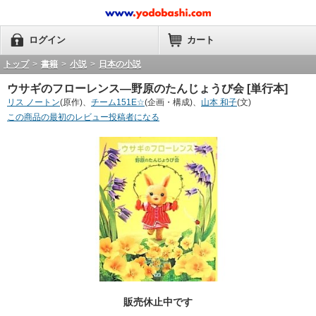
ログイン
カート
トップ
>
書籍
>
小説
>
日本の小説
ウサギのフローレンス―野原のたんじょうび会 [単行本]
リス ノートン
(原作)、
チーム151E☆
(企画・構成)、
山本 和子
(文)
この商品の最初のレビュー投稿者になる
販売休止中です