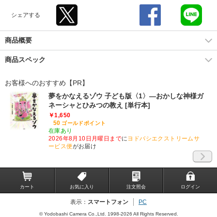
シェアする
商品概要
商品スペック
お客様へのおすすめ【PR】
夢をかなえるゾウ 子ども版〈1〉―おかしな神様ガ
ネーシャとひみつの教え [単行本]
￥1,650
50
ゴールドポイント
在庫あり
2026年8月10日月曜日まで
に
ヨドバシエクストリームサ
ービス便
がお届け
カート
お気に入り
注文照会
ログイン
表示：
スマートフォン
PC
© Yodobashi Camera Co.,Ltd. 1998-2026 All Rights Reserved.