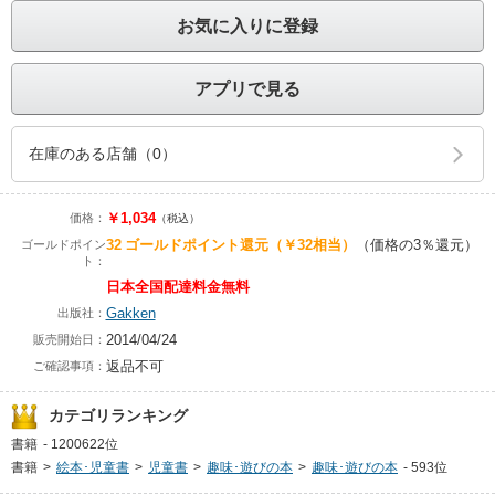
お気に入りに登録
アプリで見る
在庫のある店舗（0）
￥1,034
価格：
（税込）
32
ゴールドポイント還元
（￥32相当）
（価格の3％還元）
ゴールドポイン
ト：
日本全国配達料金無料
Gakken
出版社：
2014/04/24
販売開始日：
返品不可
ご確認事項：
カテゴリランキング
書籍
-
1200622位
書籍
>
絵本･児童書
>
児童書
>
趣味･遊びの本
>
趣味･遊びの本
-
593位