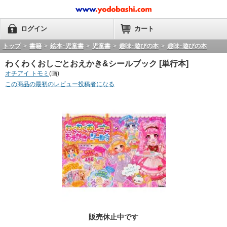
ログイン
カート
トップ
>
書籍
>
絵本･児童書
>
児童書
>
趣味･遊びの本
>
趣味･遊びの本
わくわくおしごとおえかき&シールブック [単行本]
オチアイ トモミ
(画)
この商品の最初のレビュー投稿者になる
販売休止中です