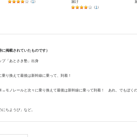
（
1
）
届け
（
1
）
時に掲載されていたものです）
ップ「あとさき塾」出身
に乗り換えて最後は新幹線に乗って、到着！
車→モノレールと次々に乗り換えて最後は新幹線に乗って到着！ あれ、でもぼく
のにちようび」など。