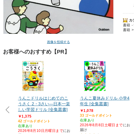
カ
書籍
書籍
画像を投稿する
お客様へのおすすめ【PR】
うんこドリルはじめてのこ
うんこ夏休みドリル 小学4
うさく 2・3さい―日本一楽
年生 [全集叢書]
しい学習ドリル [全集叢書]
￥1,078
33
ゴールドポイント
￥1,375
在庫あり
42
ゴールドポイント
2026年8月8日土曜日まで
にお
在庫あり
届け
2026年8月10日月曜日まで
にお