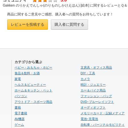
コミュニティ
Gakken のりかえでんしゃ(のりものしかけえほん) [絵本] に関するレビューとＱ
商品に関するご意見やご感想、購入者への質問をお待ちしています！
レビューを投稿する
購入者に質問する
カテゴリから選ぶ
ベビー・おもちゃ・ホビー
文房具・オフィス用品
食品＆飲料・お酒
DIY・工具
家電
カメラ
ヘルス＆ビューティー
時計・ジュエリー
ホーム＆キッチン・ペット
カー＆バイク用品
パソコン
ファッション・バッグ
アウトドア・スポーツ用品
DVD･ブルーレイソフト
書籍
オーディオソフト
電子書籍
メモリーカード・記録メディア
AV機器
電池･充電池
ゲーム
自転車・パーソナルモビリティ