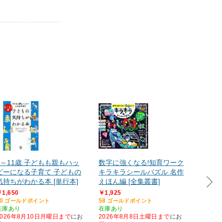
6～11歳 子どもも親もハッ
数字に強くなる!知育ワーク
うんこ
ピーになる子育て 子どもの
キラキラシールパズル 名作
し 3
気持ちがわかる本 [単行本]
えほん編 [全集叢書]
習ドリ
1,650
￥1,925
￥1,29
0
58
39
ゴールドポイント
ゴールドポイント
ゴー
在庫あり
在庫あり
在庫あ
2026年8月10日月曜日まで
にお
2026年8月8日土曜日まで
にお
2026