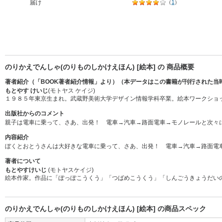
届け
（
1
）
のりかえでんしゃ(のりものしかけえほん) [絵本] の 商品概要
著者紹介（「BOOK著者紹介情報」より）（本データはこの書籍が刊行された当
もとやす けいじ
(モトヤス ケイジ)
１９８５年東京生まれ。武蔵野美術大学デザイン情報学科卒業。絵本ワークショ
出版社からのコメント
親子は電車に乗って、さあ、出発！ 電車→汽車→路面電車→モノレールと次々
内容紹介
ぼくとおとうさんは大好きな電車に乗って、さあ、出発！ 電車→汽車→路面電
著者について
もとやすけいじ
(モトヤスケイジ)
絵本作家。作品に「ぽっぽこうくう」「つばめこうくう」「しんごうきょうだい
のりかえでんしゃ(のりものしかけえほん) [絵本] の商品スペック