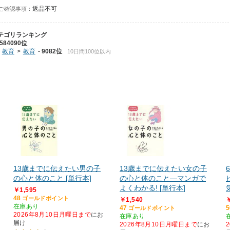
返品不可
ご確認事項：
テゴリランキング
584090位
教育
教育
9082位
10日間100位以内
13歳までに伝えたい男の子
13歳までに伝えたい女の子
の心と体のこと [単行本]
の心と体のこと―マンガで
よくわかる! [単行本]
￥1,595
48
ゴールドポイント
￥1,540
￥
在庫あり
47
5
ゴールドポイント
2026年8月10日月曜日まで
にお
在庫あり
届け
2026年8月10日月曜日まで
にお