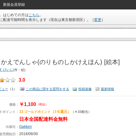
新規会員登録
。はじめての方は
こちら
。
に配達可能時間を表示します（現在は
東京都新宿区
）。
［
変更
］
かえでんしゃ(のりものしかけえほん) [絵本]
す けいじ
(作・絵)
3.0
ビュー
（1）
この商品に関する質問をする
投稿画像
最新情報
￥1,100
価格：
（税込）
33
（3％還元）
ドポイント：
ゴールドポイント
（￥33相当）
日本全国配達料金無料
Gakken
出版社：
2018/08/30
販売開始日：