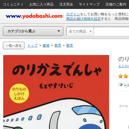
コミュニティ
お気に入り商品
注文照会
サイトマップ
店舗のご案内
ログイン
をしてお買い物をもっと便利に
商品お届け地域を設定
すると、商品情報
カテゴリから選ぶ
全ての商品
トップ
>
書籍
>
教育
>
教育
一覧へ戻る
のり
もとや
レ
ゴール