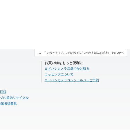
「 のりかえでんしゃ(のりものしかけえほん) [絵本]」のTOPへ
お買い物をもっと便利に
ヨドバシカメラ店舗で受け取る
ラッピングについて
ヨドバシカメラコンシェルジェご予約
回収
ジの資源リサイクル
力業者様募集