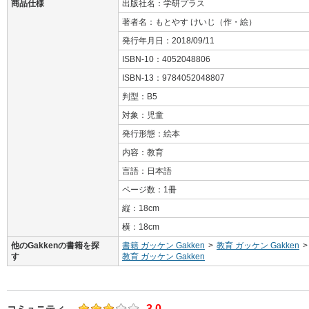
商品仕様
出版社名：学研プラス
著者名：もとやす けいじ（作・絵）
発行年月日：2018/09/11
ISBN-10：4052048806
ISBN-13：9784052048807
判型：B5
対象：児童
発行形態：絵本
内容：教育
言語：日本語
ページ数：1冊
縦：18cm
横：18cm
他のGakkenの書籍を探
書籍 ガッケン Gakken
>
教育 ガッケン Gakken
>
す
教育 ガッケン Gakken
3.0