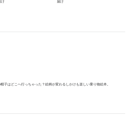
届け
届け
届け
の帽子はどこへ行っちゃった？絵柄が変わるしかけも楽しい乗り物絵本。