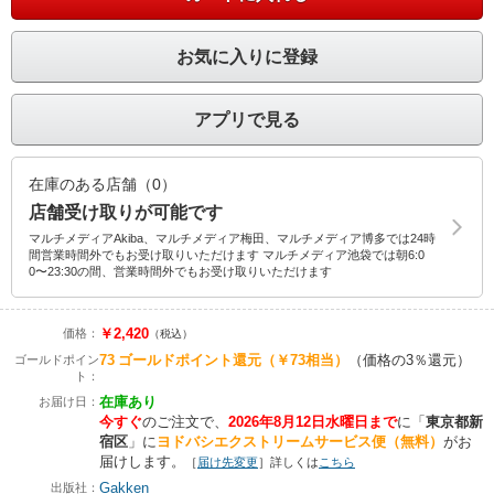
お気に入りに登録
アプリで見る
在庫のある店舗（0）
店舗受け取りが可能です
マルチメディアAkiba、マルチメディア梅田、マルチメディア博多では24時
間営業時間外でもお受け取りいただけます マルチメディア池袋では朝6:0
0〜23:30の間、営業時間外でもお受け取りいただけます
￥2,420
価格：
（税込）
73
ゴールドポイント還元
（￥73相当）
（価格の3％還元）
ゴールドポイン
ト：
在庫あり
お届け日：
今すぐ
のご注文で、
2026年8月12日水曜日まで
に
「
東京都新
宿区
」に
ヨドバシエクストリームサービス便（無料）
がお
届けします。
［
届け先変更
］詳しくは
こちら
Gakken
出版社：