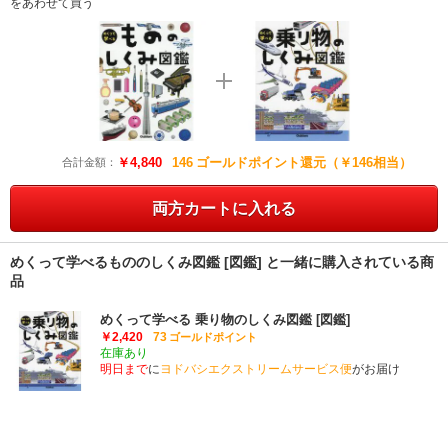
をあわせて買う
￥4,840
146
ゴールドポイント還元（￥146相当）
合計金額：
両方カートに入れる
めくって学べるもののしくみ図鑑 [図鑑] と一緒に購入されている商
品
めくって学べる 乗り物のしくみ図鑑 [図鑑]
￥2,420
73
ゴールドポイント
在庫あり
明日まで
に
ヨドバシエクストリームサービス便
がお届け