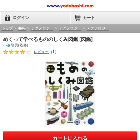
ログイン
カート
トップ
>
書籍
>
テクノロジー
>
テクノロジー
>
テクノロジー
めくって学べるもののしくみ図鑑 [図鑑]
小峯龍男
(監修)
レビュー
（1）
カートに入れる