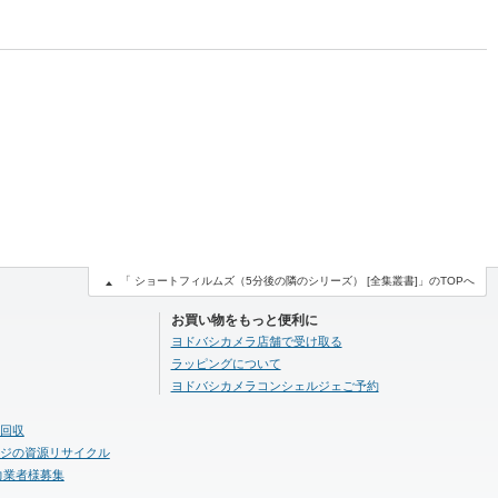
「 ショートフィルムズ（5分後の隣のシリーズ） [全集叢書]」のTOPへ
お買い物をもっと便利に
ヨドバシカメラ店舗で受け取る
ラッピングについて
ヨドバシカメラコンシェルジェご予約
回収
ジの資源リサイクル
力業者様募集