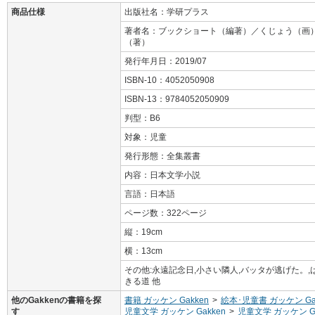
商品仕様
出版社名：学研プラス
著者名：ブックショート（編著）／くじょう（画）
（著）
発行年月日：2019/07
ISBN-10：4052050908
ISBN-13：9784052050909
判型：B6
対象：児童
発行形態：全集叢書
内容：日本文学小説
言語：日本語
ページ数：322ページ
縦：19cm
横：13cm
その他:永遠記念日,小さい隣人,バッタが逃げた。
きる道 他
他のGakkenの書籍を探
書籍 ガッケン Gakken
>
絵本･児童書 ガッケン Ga
す
児童文学 ガッケン Gakken
>
児童文学 ガッケン Ga