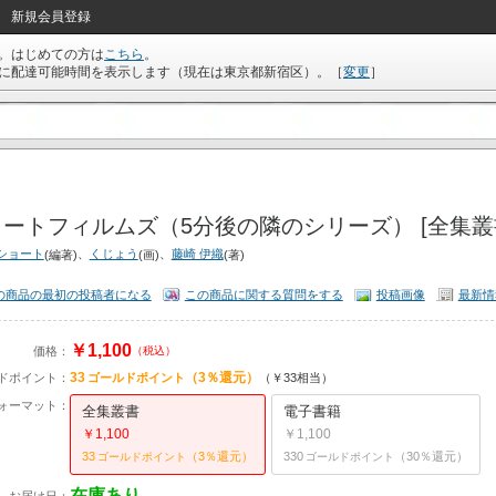
新規会員登録
。はじめての方は
こちら
。
に配達可能時間を表示します（現在は
東京都新宿区
）。
［
変更
］
ートフィルムズ（5分後の隣のシリーズ） [全集叢
ショート
、
くじょう
、
藤崎 伊織
(編著)
(画)
(著)
の商品の最初の投稿者になる
この商品に関する質問をする
投稿画像
最新情
￥1,100
価格：
（税込）
33
（3％還元）
ドポイント：
ゴールドポイント
（￥33相当）
ォーマット：
全集叢書
電子書籍
￥1,100
￥1,100
33
（3％還元）
330
（30％還元）
ゴールドポイント
ゴールドポイント
在庫あり
お届け日：