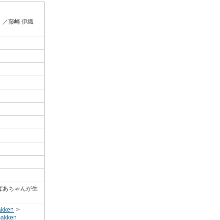
／藤崎 伊織
,ばあちゃんが生
kken
>
kken