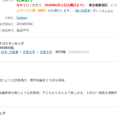
今すぐ
のご注文で、
2026年8月11日火曜日まで
に
「
東京都新宿区
」に
ヨ
ムサービス便（無料）
がお届けします。
［
届け先変更
］詳しくは
こちら
Gakken
出版社：
2019/07/04
販売開始日：
返品不可
ご確認事項：
テゴリランキング
443843位
絵本･児童書
児童文学
児童文学
3573位
5日間100位以内
観たような読後感の、傑作短編全２５話を収録。
短編映画を観たような読後感。子どもから大人まで楽しめる、人生の一場面を感動
ック