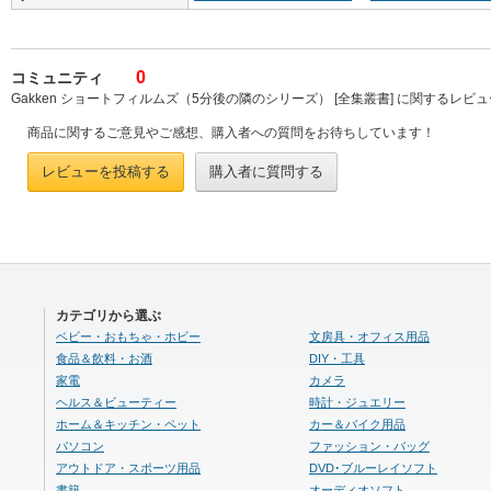
0
コミュニティ
Gakken ショートフィルムズ（5分後の隣のシリーズ） [全集叢書] に関するレビ
商品に関するご意見やご感想、購入者への質問をお待ちしています！
レビューを投稿する
購入者に質問する
カテゴリから選ぶ
ベビー・おもちゃ・ホビー
文房具・オフィス用品
食品＆飲料・お酒
DIY・工具
家電
カメラ
ヘルス＆ビューティー
時計・ジュエリー
ホーム＆キッチン・ペット
カー＆バイク用品
パソコン
ファッション・バッグ
アウトドア・スポーツ用品
DVD･ブルーレイソフト
書籍
オーディオソフト