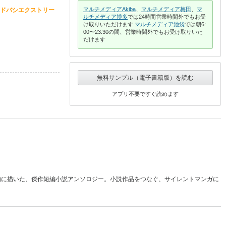
マルチメディアAkiba
、
マルチメディア梅田
、
マ
ドバシエクストリー
ルチメディア博多
では24時間営業時間外でもお受
け取りいただけます
マルチメディア池袋
では朝6:
00〜23:30の間、営業時間外でもお受け取りいた
だけます
無料サンプル（電子書籍版）を読む
アプリ不要ですぐ読めます
的に描いた、傑作短編小説アンソロジー。小説作品をつなぐ、サイレントマンガに