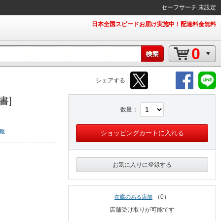
セーフサーチ 未設定
日本全国スピードお届け実施中！配達料金無料
0
シェアする
書]
数量
報
ショッピングカートに入れる
お気に入りに登録する
0
在庫のある店舗
店舗受け取りが可能です