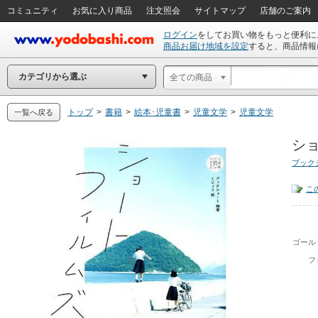
コミュニティ
お気に入り商品
注文照会
サイトマップ
店舗のご案内
ログイン
をしてお買い物をもっと便利に
商品お届け地域を設定
すると、商品情報
カテゴリから選ぶ
全ての商品
トップ
>
書籍
>
絵本･児童書
>
児童文学
>
児童文学
一覧へ戻る
ショ
ブック
こ
ゴール
フ