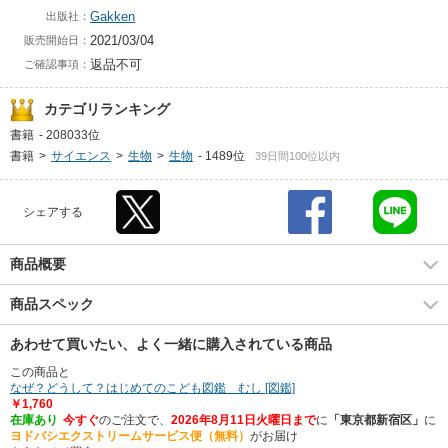
Gakken
出版社：
2021/03/04
販売開始日：
返品不可
ご確認事項：
カテゴリランキング
書籍
-
208033位
書籍
>
サイエンス
>
生物
>
生物
-
1489位
39日間100位以内
シェアする
商品概要
商品スペック
あわせて買いたい、よく一緒に購入されている商品
この商品と
なぜ？どうして？はじめてのこども図鑑 むし [図鑑]
￥1,760
在庫あり
今すぐ
のご注文で、
2026年8月11日火曜日まで
に
「東京都新宿区」
に
ヨドバシエクストリームサービス便（無料）
がお届け