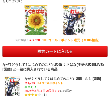
をあわせて買う
￥3,520
106
ゴールドポイント還元（￥106相当）
合計金額：
両方カートに入れる
なぜ?どうして?はじめてのこども図鑑 くさばな(学研の図鑑LIVE)
[図鑑] と一緒に購入されている商品
なぜ？どうして？はじめてのこども図鑑 むし [図鑑]
￥1,760
53
ゴールドポイント
在庫あり
2026年8月11日火曜日まで
にお届け
（1）