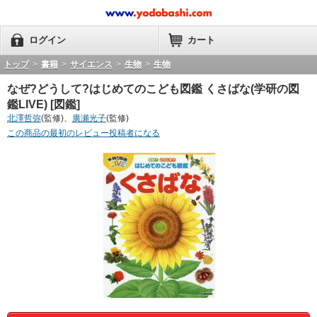
ログイン
カート
トップ
>
書籍
>
サイエンス
>
生物
>
生物
なぜ?どうして?はじめてのこども図鑑 くさばな(学研の図
鑑LIVE) [図鑑]
北澤哲弥
(監修)、
廣瀬光子
(監修)
この商品の最初のレビュー投稿者になる