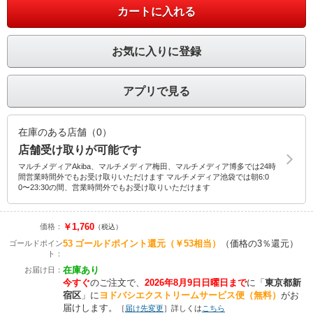
カートに入れる
お気に入りに登録
アプリで見る
在庫のある店舗（0）
店舗受け取りが可能です
マルチメディアAkiba、マルチメディア梅田、マルチメディア博多では24時
間営業時間外でもお受け取りいただけます マルチメディア池袋では朝6:0
0〜23:30の間、営業時間外でもお受け取りいただけます
￥1,760
価格：
（税込）
53
ゴールドポイント還元
（￥53相当）
（価格の3％還元）
ゴールドポイン
ト：
在庫あり
お届け日：
今すぐ
のご注文で、
2026年8月9日日曜日まで
に
「
東京都新
宿区
」に
ヨドバシエクストリームサービス便（無料）
がお
届けします。
［
届け先変更
］詳しくは
こちら