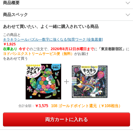
商品概要
商品スペック
あわせて買いたい、よく一緒に購入されている商品
この商品と
キラキラシールパズル―数字に強くなる!知育ワーク [全集叢書]
￥1,925
在庫あり
今すぐ
のご注文で、
2026年8月12日水曜日まで
に
「東京都新宿区」
に
ヨドバシエクストリームサービス便（無料）
がお届け
をあわせて買う
￥3,575
108
ゴールドポイント還元（￥108相当）
合計金額：
両方カートに入れる