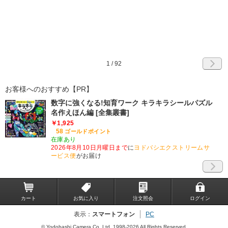
1
/
92
お客様へのおすすめ【PR】
数字に強くなる!知育ワーク キラキラシールパズル
名作えほん編 [全集叢書]
￥1,925
58
ゴールドポイント
在庫あり
2026年8月10日月曜日まで
に
ヨドバシエクストリームサ
ービス便
がお届け
カート
お気に入り
注文照会
ログイン
表示：
スマートフォン
PC
© Yodobashi Camera Co.,Ltd. 1998-2026 All Rights Reserved.