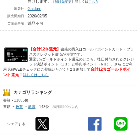
届けします。
［
届け先変更
］詳しくは
こちら
Gakken
出版社：
2026/02/05
販売開始日：
返品不可
ご確認事項：
合計12％還元
【
】
書籍の購入はゴールドポイントカード・プラ
スのクレジット決済がお得です。
通常3％ゴールドポイント還元のところ、後日付与されるクレジ
ット決済ポイント（1％）と特典ポイント（6％）、さらにご利
合計12％ゴールドポイ
用明細WEBチェックにご登録いただくと2％追加して
ント還元！
詳しくはこちら
カテゴリランキング
書籍
-
11885位
書籍
>
教育
>
教育
-
143位
20日間100位以内
シェアする