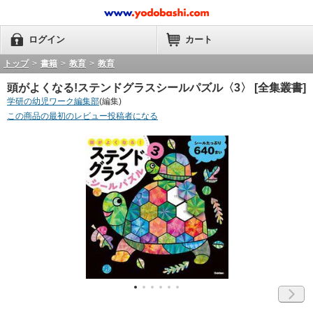
ログイン
カート
トップ
>
書籍
>
教育
>
教育
頭がよくなる!ステンドグラスシールパズル〈3〉 [全集叢書]
学研の幼児ワーク編集部
(編集)
この商品の最初のレビュー投稿者になる