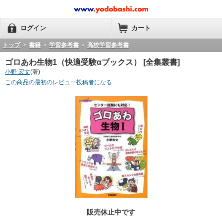
ログイン
カート
トップ
>
書籍
>
学習参考書
>
高校学習参考書
ゴロあわ生物1（快適受験αブックス） [全集叢書]
小野 宏文
(著)
この商品の最初のレビュー投稿者になる
販売休止中です