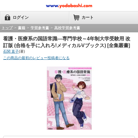
ログイン
カート
トップ
>
書籍
>
学習参考書
>
高校学習参考書
看護・医療系の国語常識―専門学校～4年制大学受験用 改
訂版 (合格を手に入れろ!メディカルVブックス) [全集叢書]
石関 直子
(著)
この商品の最初のレビュー投稿者になる