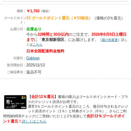
￥1,760
価格：
（税込）
53
ゴールドポイント還元
（￥53相当）
（価格の3％還元）
ゴールドポイン
ト：
在庫あり
お届け日：
今から
22時間と30分以内
のご注文で、
2026年8月8日土曜日
まで
に
「
東京都新宿区
」に
お届けします。
［
届け先変更
］詳し
くは
こちら
日本全国配達料金無料
Gakken
出版社：
2025/11/13
販売開始日：
返品不可
ご確認事項：
合計12％還元
【
】
書籍の購入はゴールドポイントカード・プラ
スのクレジット決済がお得です。
通常3％ゴールドポイント還元のところ、後日付与されるクレジ
ット決済ポイント（1％）と特典ポイント（6％）、さらにご利
合計12％ゴールドポイ
用明細WEBチェックにご登録いただくと2％追加して
ント還元！
詳しくはこちら