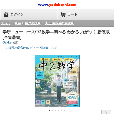
ログイン
カート
トップ
>
書籍
>
学習参考書
>
小･中学校学習参考書
学研ニューコース中2数学―調べる わかる 力がつく 新装版
[全集叢書]
Gakken
(編)
この商品の最初のレビュー投稿者になる