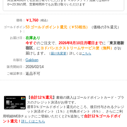
間営業時間外でもお受け取りいただけます マルチメディア池袋では朝6:0
0〜23:30の間、営業時間外でもお受け取りいただけます
￥1,760
価格：
（税込）
53
ゴールドポイント還元
（￥53相当）
（価格の3％還元）
ゴールドポイン
ト：
在庫あり
お届け日：
今すぐ
のご注文で、
2026年8月10日月曜日まで
に
「
東京都新
宿区
」に
ヨドバシエクストリームサービス便（無料）
がお
届けします。
［
届け先変更
］詳しくは
こちら
Gakken
出版社：
2026/02/14
販売開始日：
返品不可
ご確認事項：
合計12％還元
【
】
書籍の購入はゴールドポイントカード・プラ
スのクレジット決済がお得です。
通常3％ゴールドポイント還元のところ、後日付与されるクレジ
ット決済ポイント（1％）と特典ポイント（6％）、さらにご利
合計12％ゴールドポイ
用明細WEBチェックにご登録いただくと2％追加して
ント還元！
詳しくはこちら