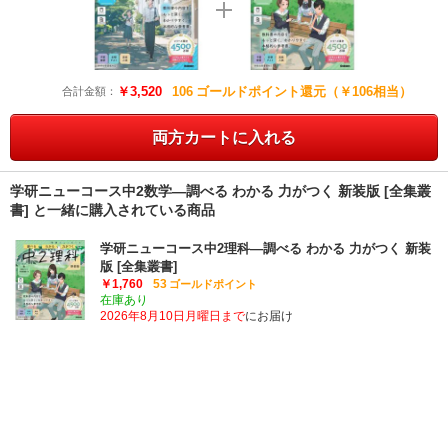
￥3,520
106
ゴールドポイント還元（￥106相当）
合計金額：
両方カートに入れる
学研ニューコース中2数学―調べる わかる 力がつく 新装版 [全集叢
書] と一緒に購入されている商品
学研ニューコース中2理科―調べる わかる 力がつく 新装
版 [全集叢書]
￥1,760
53
ゴールドポイント
在庫あり
2026年8月10日月曜日まで
にお届け