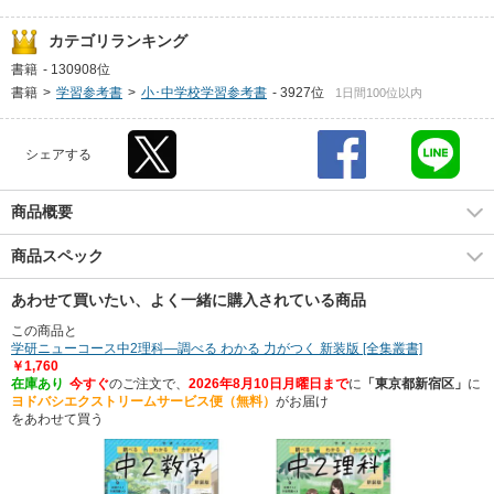
カテゴリランキング
書籍
-
130908位
書籍
>
学習参考書
>
小･中学校学習参考書
-
3927位
1日間100位以内
シェアする
商品概要
商品スペック
あわせて買いたい、よく一緒に購入されている商品
この商品と
学研ニューコース中2理科―調べる わかる 力がつく 新装版 [全集叢書]
￥1,760
在庫あり
今すぐ
のご注文で、
2026年8月10日月曜日まで
に
「東京都新宿区」
に
ヨドバシエクストリームサービス便（無料）
がお届け
をあわせて買う