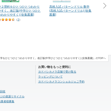
中２理科をひとつひとつわかり
高校入試 パターンドリル 数学
中３理
やすく。改訂版(中学ひとつひと
(高校入試パターンドリル) [全集
やすく
つわかりやすく) [全集叢書]
叢書]
つわかり
（
2
）
数学をひとつひとつわかりやすく。改訂版(中学ひとつひとつわかりやすく) [全集叢書]」のTOPへ
お買い物をもっと便利に
ヨドバシカメラ店舗で受け取る
ラッピングについて
ヨドバシカメラコンシェルジェご予約
回収
ジの資源リサイクル
力業者様募集