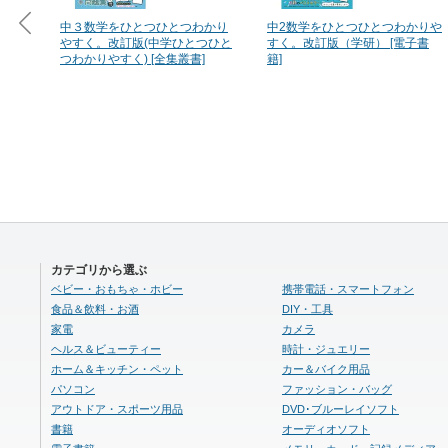
中３数学をひとつひとつわかり
中2数学をひとつひとつわかりや
やすく。改訂版(中学ひとつひと
すく。改訂版（学研） [電子書
つわかりやすく) [全集叢書]
籍]
カテゴリから選ぶ
ベビー・おもちゃ・ホビー
携帯電話・スマートフォン
食品＆飲料・お酒
DIY・工具
家電
カメラ
ヘルス＆ビューティー
時計・ジュエリー
ホーム＆キッチン・ペット
カー＆バイク用品
パソコン
ファッション・バッグ
アウトドア・スポーツ用品
DVD･ブルーレイソフト
書籍
オーディオソフト