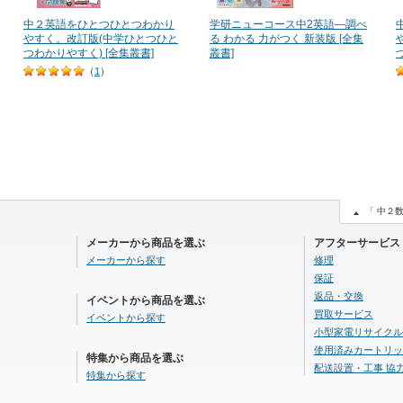
中２英語をひとつひとつわかり
学研ニューコース中2英語―調べ
やすく。改訂版(中学ひとつひと
る わかる 力がつく 新装版 [全集
つわかりやすく) [全集叢書]
叢書]
（
1
）
「 中２
メーカーから商品を選ぶ
アフターサービス
メーカーから探す
修理
保証
返品・交換
イベントから商品を選ぶ
買取サービス
イベントから探す
小型家電リサイクル
使用済みカートリッ
特集から商品を選ぶ
配送設置・工事 協
特集から探す