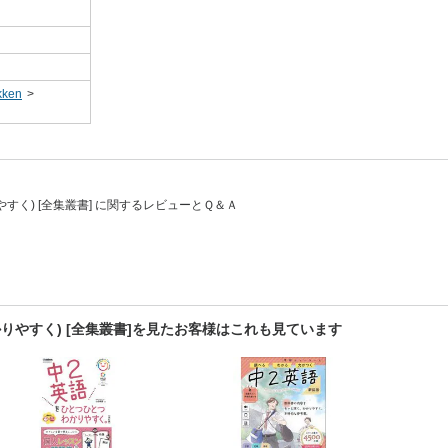
ken
>
すく) [全集叢書] に関するレビューとＱ＆Ａ
やすく) [全集叢書]を見たお客様はこれも見ています