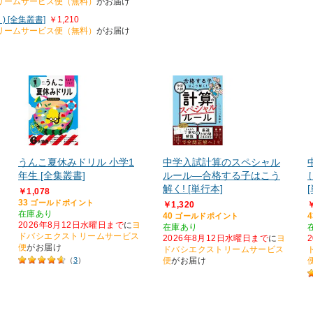
リームサービス便（無料）
がお届け
[全集叢書]
￥1,210
リームサービス便（無料）
がお届け
うんこ夏休みドリル 小学1
中学入試計算のスペシャル
年生 [全集叢書]
ルール―合格する子はこう
解く! [単行本]
￥1,078
33
ゴールドポイント
￥1,320
￥
在庫あり
40
4
ゴールドポイント
2026年8月12日水曜日まで
に
ヨ
在庫あり
ドバシエクストリームサービス
2026年8月12日水曜日まで
に
ヨ
便
がお届け
ドバシエクストリームサービス
（
3
）
便
がお届け