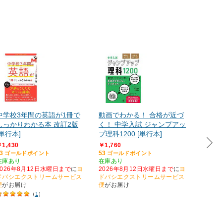
中学校3年間の英語が1冊で
動画でわかる！ 合格が近づ
日本一
しっかりわかる本 改訂2版
く！ 中学入試 ジャンプアッ
んこド
[単行本]
プ理科1200 [単行本]
学3年
1,430
￥1,760
￥1,07
3
53
33
ゴールドポイント
ゴールドポイント
ゴー
在庫あり
在庫あり
在庫あ
2026年8月12日水曜日まで
に
ヨ
2026年8月12日水曜日まで
に
ヨ
2026
ドバシエクストリームサービス
ドバシエクストリームサービス
ドバシ
便
がお届け
便
がお届け
便
がお
（
1
）