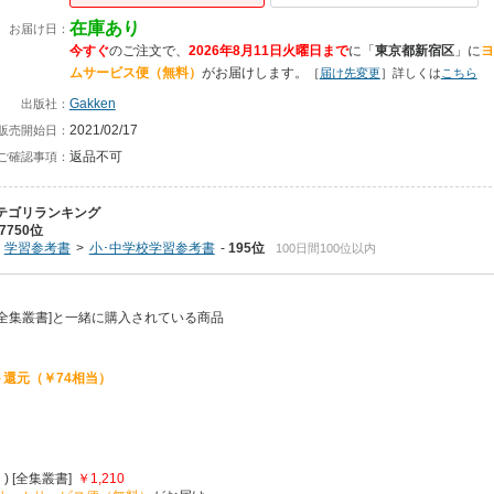
在庫あり
お届け日：
今すぐ
のご注文で、
2026年8月11日火曜日まで
に
「
東京都新宿区
」に
ヨ
ムサービス便（無料）
がお届けします。
［
届け先変更
］詳しくは
こちら
Gakken
出版社：
2021/02/17
販売開始日：
返品不可
ご確認事項：
テゴリランキング
7750位
学習参考書
小･中学校学習参考書
195位
100日間100位以内
[全集叢書]と一緒に購入されている商品
還元（￥74相当）
[全集叢書]
￥1,210