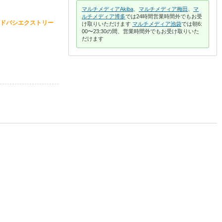
マルチメディアAkiba
、
マルチメディア梅田
、
マ
ルチメディア博多
では24時間営業時間外でもお受
ドバシエクストリー
け取りいただけます
マルチメディア池袋
では朝6:
00〜23:30の間、営業時間外でもお受け取りいた
だけます