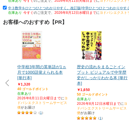
在庫あり
今すぐ
のご注文で、
2026年8月11日火曜日まで
に
ヨドバシエクスト
中３数学をひとつひとつわかりやすく。改訂版(中学ひとつひとつわかりやすく) 
在庫あり
今すぐ
のご注文で、
2026年8月12日水曜日まで
に
ヨドバシエクスト
お客様へのおすすめ【PR】
中学校3年間の英単語が1ヵ
歴史の流れをまるごとイン
月で1000語覚えられる本
プット ビジュアルで中学歴
[単行本]
史がしっかりわかる本 [単行
本]
￥1,320
40
ゴールドポイント
￥1,650
在庫あり
50
ゴールドポイント
2026年8月11日火曜日まで
に
ヨ
在庫あり
ドバシエクストリームサービス
2026年8月12日水曜日まで
に
ヨ
便
がお届け
ドバシエクストリームサービス
（
1
）
便
がお届け
（
1
）