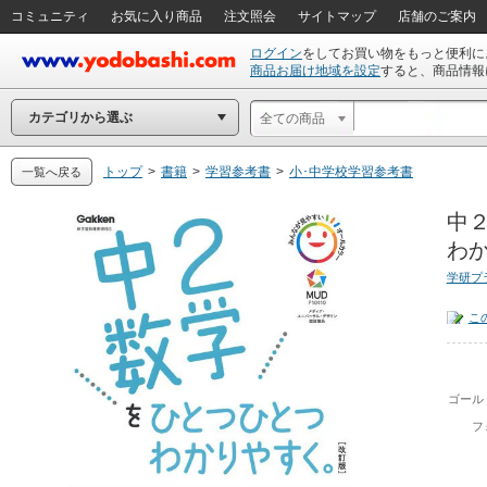
コミュニティ
お気に入り商品
注文照会
サイトマップ
店舗のご案内
ログイン
をしてお買い物をもっと便利に
商品お届け地域を設定
すると、商品情報
カテゴリから選ぶ
全ての商品
トップ
>
書籍
>
学習参考書
>
小･中学校学習参考書
一覧へ戻る
中
わか
学研プ
こ
ゴール
フ