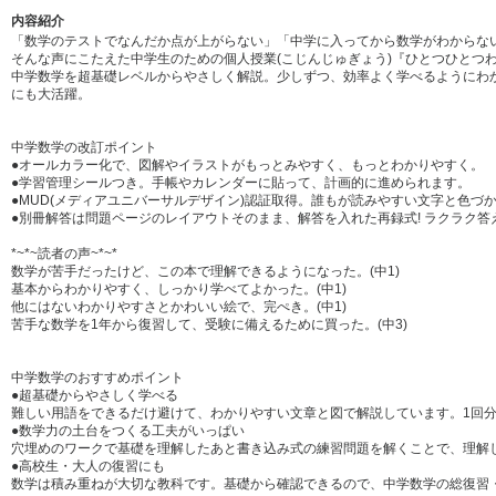
内容紹介
「数学のテストでなんだか点が上がらない」「中学に入ってから数学がわからな
そんな声にこたえた中学生のための個人授業(こじんじゅぎょう)『ひとつひとつ
中学数学を超基礎レベルからやさしく解説。少しずつ、効率よく学べるようにわか
にも大活躍。
中学数学の改訂ポイント
●オールカラー化で、図解やイラストがもっとみやすく、もっとわかりやすく。
●学習管理シールつき。手帳やカレンダーに貼って、計画的に進められます。
●MUD(メディアユニバーサルデザイン)認証取得。誰もが読みやすい文字と色づ
●別冊解答は問題ページのレイアウトそのまま、解答を入れた再録式! ラクラク答
*~*~読者の声~*~*
数学が苦手だったけど、この本で理解できるようになった。(中1)
基本からわかりやすく、しっかり学べてよかった。(中1)
他にはないわかりやすさとかわいい絵で、完ぺき。(中1)
苦手な数学を1年から復習して、受験に備えるために買った。(中3)
中学数学のおすすめポイント
●超基礎からやさしく学べる
難しい用語をできるだけ避けて、わかりやすい文章と図で解説しています。1回
●数学力の土台をつくる工夫がいっぱい
穴埋めのワークで基礎を理解したあと書き込み式の練習問題を解くことで、理解
●高校生・大人の復習にも
数学は積み重ねが大切な教科です。基礎から確認できるので、中学数学の総復習