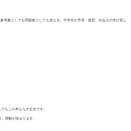
る。参考書としても問題集としても使える。中学生の予習・復習、社会人の学び直し
人でもこの本なら大丈夫です。
り、理解が深まります。