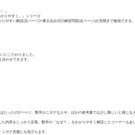
い…」
わかりやすく。』シリーズ
りやすい解説(左ページ)+書き込み式の練習問題(右ページ)が見開きで勉強でき
かいにこだわりました。
え合わせできます。
分はたったの2ページ。数学がニガテな人や、ほかの参考書では少し難しいと感じる
した内容をしっかり定着。数学の「なぜ？ 」をわかりやすく解説したコーナーもあ
・ニガテ克服にも役立ちます。