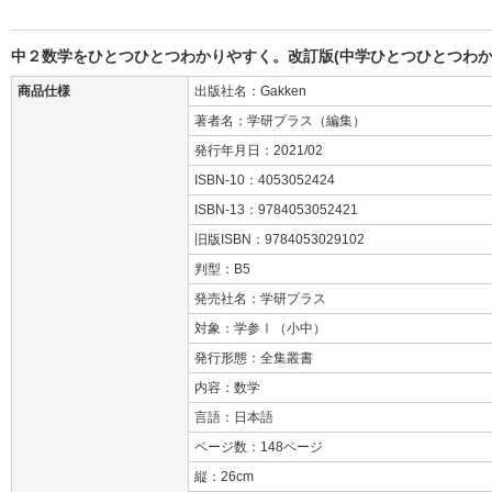
中２数学をひとつひとつわかりやすく。改訂版(中学ひとつひとつわか
商品仕様
出版社名：Gakken
著者名：学研プラス（編集）
発行年月日：2021/02
ISBN-10：4053052424
ISBN-13：9784053052421
旧版ISBN：9784053029102
判型：B5
発売社名：学研プラス
対象：学参Ⅰ（小中）
発行形態：全集叢書
内容：数学
言語：日本語
ページ数：148ページ
縦：26cm