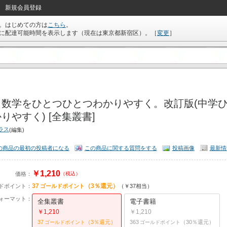
新規会員登録
。はじめての方は
こちら
。
に配達可能時間を表示します（現在は
東京都新宿区
）。
［
変更
］
２数学をひとつひとつわかりやすく。改訂版(中学
りやすく) [全集叢書]
ラス
(編集)
の商品の最初の投稿者になる
この商品に関する質問をする
投稿画像
最新情
￥1,210
価格：
（税込）
37
（3％還元）
ドポイント：
ゴールドポイント
（￥37相当）
ォーマット：
全集叢書
電子書籍
￥1,210
￥1,210
37
（3％還元）
363
（30％還元）
ゴールドポイント
ゴールドポイント