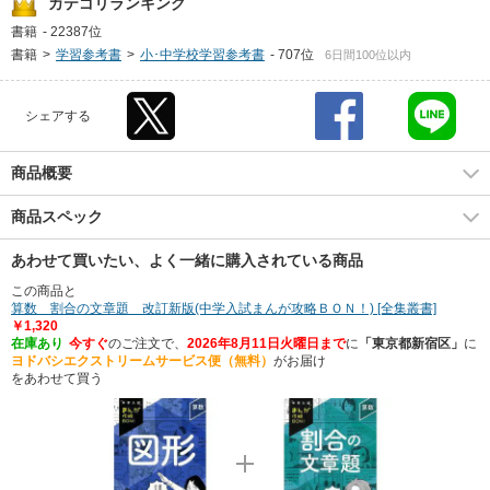
カテゴリランキング
書籍
-
22387位
書籍
>
学習参考書
>
小･中学校学習参考書
-
707位
6日間100位以内
シェアする
商品概要
商品スペック
あわせて買いたい、よく一緒に購入されている商品
この商品と
算数 割合の文章題 改訂新版(中学入試まんが攻略ＢＯＮ！) [全集叢書]
￥1,320
在庫あり
今すぐ
のご注文で、
2026年8月11日火曜日まで
に
「東京都新宿区」
に
ヨドバシエクストリームサービス便（無料）
がお届け
をあわせて買う