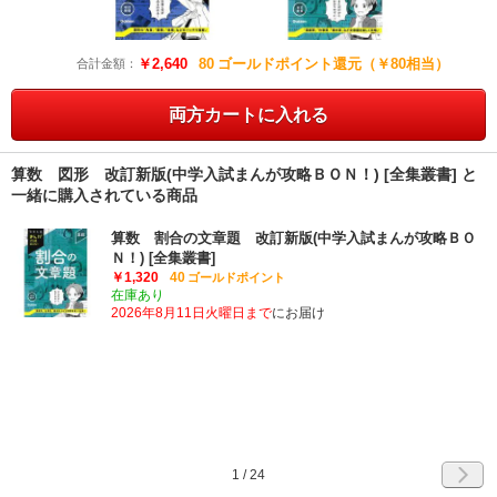
￥2,640
80
ゴールドポイント還元（￥80相当）
合計金額：
両方カートに入れる
算数 図形 改訂新版(中学入試まんが攻略ＢＯＮ！) [全集叢書] と
一緒に購入されている商品
算数 割合の文章題 改訂新版(中学入試まんが攻略ＢＯ
Ｎ！) [全集叢書]
￥1,320
40
ゴールドポイント
在庫あり
2026年8月11日火曜日まで
にお届け
1
/
24