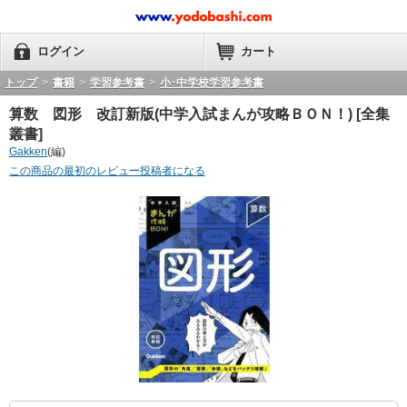
ログイン
カート
トップ
>
書籍
>
学習参考書
>
小･中学校学習参考書
算数 図形 改訂新版(中学入試まんが攻略ＢＯＮ！) [全集
叢書]
Gakken
(編)
この商品の最初のレビュー投稿者になる