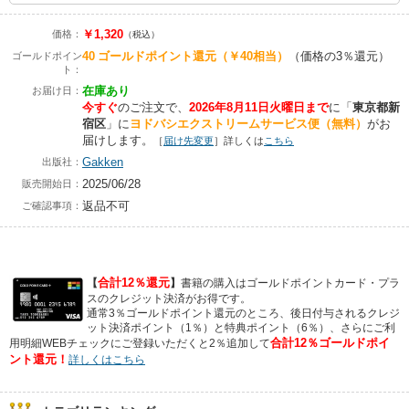
￥1,320
価格：
（税込）
40
ゴールドポイント還元
（￥40相当）
（価格の3％還元）
ゴールドポイン
ト：
在庫あり
お届け日：
今すぐ
のご注文で、
2026年8月11日火曜日まで
に
「
東京都新
宿区
」に
ヨドバシエクストリームサービス便（無料）
がお
届けします。
［
届け先変更
］詳しくは
こちら
Gakken
出版社：
2025/06/28
販売開始日：
返品不可
ご確認事項：
合計12％還元
【
】
書籍の購入はゴールドポイントカード・プラ
スのクレジット決済がお得です。
通常3％ゴールドポイント還元のところ、後日付与されるクレジ
ット決済ポイント（1％）と特典ポイント（6％）、さらにご利
合計12％ゴールドポイ
用明細WEBチェックにご登録いただくと2％追加して
ント還元！
詳しくはこちら