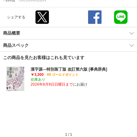
-
128位
728日間100位以内
シェアする
商品概要
商品スペック
この商品を見たお客様はこれも見ています
漢字源―特別装丁版 改訂第六版 [事典辞典]
￥3,300
99
ゴールドポイント
在庫あり
2026年8月9日日曜日まで
にお届け
1
/
1