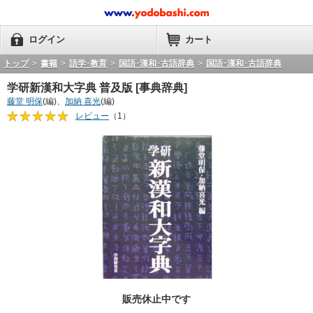
ログイン
カート
トップ
>
書籍
>
語学･教育
>
国語･漢和･古語辞典
>
国語･漢和･古語辞典
学研新漢和大字典 普及版 [事典辞典]
藤堂 明保
(編)、
加納 喜光
(編)
レビュー
（1）
販売休止中です