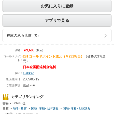
お気に入りに登録
アプリで見る
在庫のある店舗（0）
￥9,680
価格：
（税込）
291
ゴールドポイント還元
（￥291相当）
（価格の3％還
ゴールドポイン
ト：
元）
日本全国配達料金無料
Gakken
出版社：
2005/05/19
販売開始日：
返品不可
ご確認事項：
カテゴリランキング
書籍
-
873440位
書籍
>
語学･教育
>
国語･漢和･古語辞典
>
国語･漢和･古語辞典