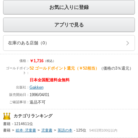
お気に入りに登録
アプリで見る
在庫のある店舗（0）
￥1,716
価格：
（税込）
52
ゴールドポイント還元
（￥52相当）
（価格の3％還元）
ゴールドポイン
ト：
日本全国配達料金無料
Gakken
出版社：
1996/04/01
販売開始日：
返品不可
ご確認事項：
カテゴリランキング
書籍
-
1214611位
書籍
>
絵本･児童書
>
児童書
>
英語の本
-
125位
540日間100位以内