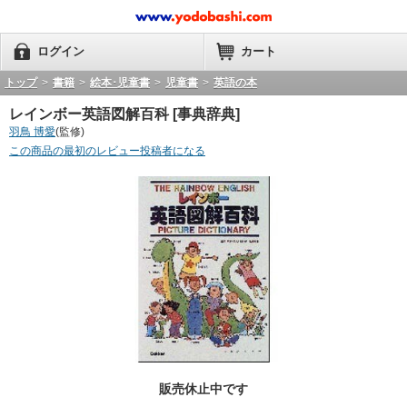
ログイン
カート
トップ
>
書籍
>
絵本･児童書
>
児童書
>
英語の本
レインボー英語図解百科 [事典辞典]
羽鳥 博愛
(監修)
この商品の最初のレビュー投稿者になる
販売休止中です