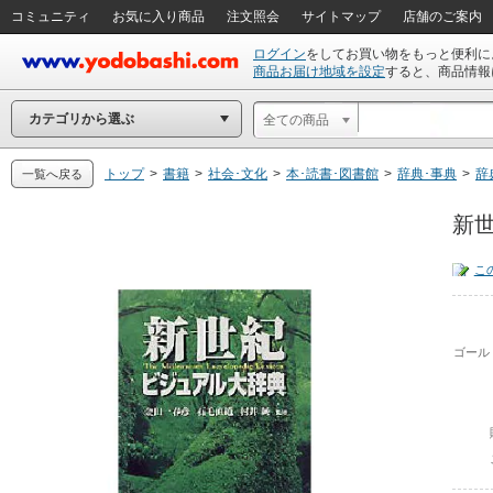
コミュニティ
お気に入り商品
注文照会
サイトマップ
店舗のご案内
ログイン
をしてお買い物をもっと便利に
商品お届け地域を設定
すると、商品情報
カテゴリから選ぶ
全ての商品
トップ
>
書籍
>
社会･文化
>
本･読書･図書館
>
辞典･事典
>
辞
一覧へ戻る
新世
こ
ゴール