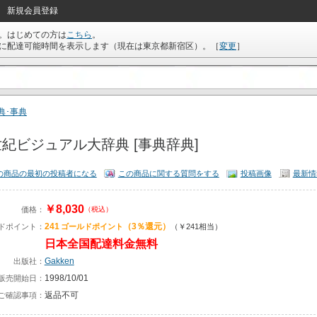
新規会員登録
。はじめての方は
こちら
。
に配達可能時間を表示します（現在は
東京都新宿区
）。
［
変更
］
典･事典
紀ビジュアル大辞典 [事典辞典]
の商品の最初の投稿者になる
この商品に関する質問をする
投稿画像
最新情
￥8,030
価格：
（税込）
241
（3％還元）
ドポイント：
ゴールドポイント
（￥241相当）
日本全国配達料金無料
Gakken
出版社：
1998/10/01
販売開始日：
返品不可
ご確認事項：