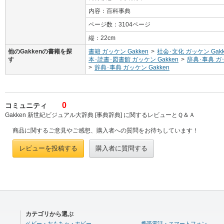
内容：百科事典
ページ数：3104ページ
縦：22cm
他のGakkenの書籍を探
書籍 ガッケン Gakken
>
社会･文化 ガッケン Gakk
す
本･読書･図書館 ガッケン Gakken
>
辞典･事典 ガッ
>
辞典･事典 ガッケン Gakken
0
コミュニティ
Gakken 新世紀ビジュアル大辞典 [事典辞典] に関するレビューとＱ＆Ａ
商品に関するご意見やご感想、購入者への質問をお待ちしています！
レビューを投稿する
購入者に質問する
カテゴリから選ぶ
ベビー・おもちゃ・ホビー
携帯電話・スマートフォン