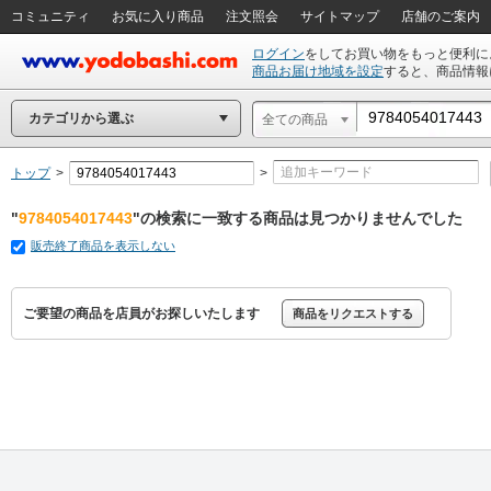
コミュニティ
お気に入り商品
注文照会
サイトマップ
店舗のご案内
ログイン
をしてお買い物をもっと便利に
商品お届け地域を設定
すると、商品情報
カテゴリから選ぶ
全ての商品
トップ
>
>
"
9784054017443
"の検索に一致する商品は見つかりませんでした
販売終了商品を表示しない
ご要望の商品を店員がお探しいたします
商品をリクエストする