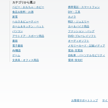
カテゴリから選ぶ
ベビー・おもちゃ・ホビー
携帯電話・スマートフォン
食品＆飲料・お酒
DIY・工具
家電
カメラ
ヘルス＆ビューティー
時計・ジュエリー
ホーム＆キッチン・ペット
カー＆バイク用品
パソコン
ファッション・バッグ
アウトドア・スポーツ用品
DVD･ブルーレイソフト
書籍
オーディオソフト
電子書籍
メモリーカード・記録メディア
AV機器
電池･充電池
ゲーム
自転車・パーソナルモビリティ
文房具・オフィス用品
電球･蛍光灯
お客様サポートトップ
サイ