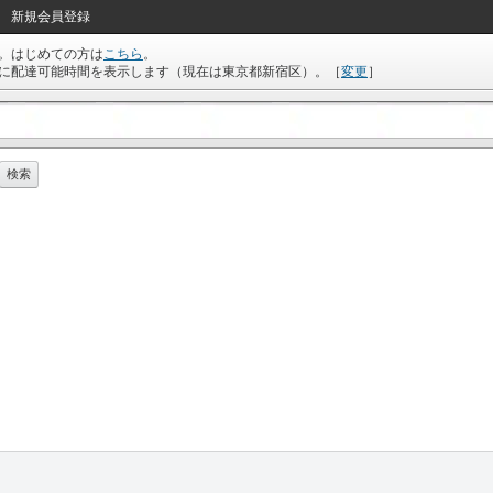
新規会員登録
。はじめての方は
こちら
。
に配達可能時間を表示します（現在は
東京都新宿区
）。
［
変更
］
検索