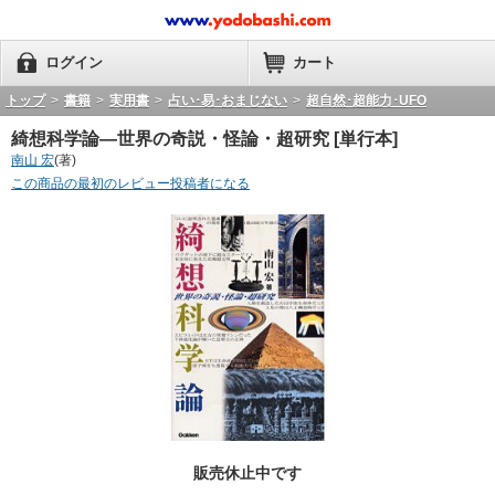
ログイン
カート
トップ
>
書籍
>
実用書
>
占い･易･おまじない
>
超自然･超能力･UFO
綺想科学論―世界の奇説・怪論・超研究 [単行本]
南山 宏
(著)
この商品の最初のレビュー投稿者になる
販売休止中です