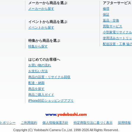
メーカーから商品を選ぶ
アフターサービス
メーカーから探す
修理
保証
返品・交換
イベントから商品を選ぶ
買取サービス
イベントから探す
小型家電リサイクル
使用済みカートリッ
特集から商品を選ぶ
配送設置・工事 協
特集から探す
はじめてのお客様へ
お買い物の流れ
お支払い方法
商品の設置・リサイクル回収
配達・納期
商品を探す
商品ご購入ガイド
iPhone対応ショッピングアプリ
トポリシー
ご利用規約
個人情報保護方針
特定商取引法に基づく表示
採用情報
Copyright (C) Yodobashi Camera Co.,Ltd. 1998-2026 All Rights Reserved.