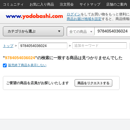
コミュニティ
お気に入り商品
注文照会
サイトマップ
店舗のご案内
ログイン
をしてお買い物をもっと便利に
商品お届け地域を設定
すると、商品情報
カテゴリから選ぶ
全ての商品
トップ
>
>
"
9784054036024
"の検索に一致する商品は見つかりませんでした
販売終了商品を表示しない
ご要望の商品を店員がお探しいたします
商品をリクエストする