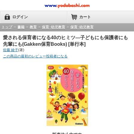
ログイン
カート
トップ
>
書籍
>
教育
>
保育･幼児教育
>
保育･幼児教育
愛される保育者になる40のヒミツ―子どもにも保護者にも
先輩にも(Gakken保育Books) [単行本]
佐藤 綾子
(著)
この商品の最初のレビュー投稿者になる