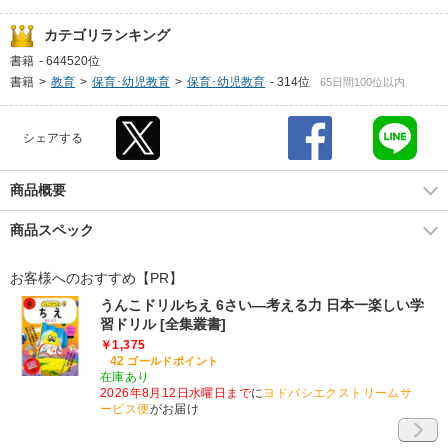
カテゴリランキング
書籍
-
644520位
書籍
>
教育
>
保育･幼児教育
>
保育･幼児教育
-
314位
65日間100位以内
シェアする
商品概要
商品スペック
お客様へのおすすめ【PR】
うんこドリルちえ 6さい―考える力 日本一楽しい学
習ドリル [全集叢書]
￥1,375
42
ゴールドポイント
在庫あり
2026年8月12日水曜日まで
に
ヨドバシエクストリームサ
ービス便
がお届け