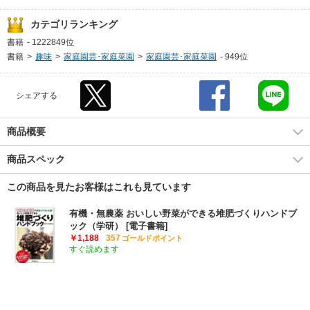
カテゴリランキング
書籍
-
1222849位
書籍
>
趣味
>
家庭園芸･家庭菜園
>
家庭園芸･家庭菜園
-
949位
シェアする
商品概要
商品スペック
この商品を見たお客様はこれも見ています
有機・無農薬 おいしい野菜ができる堆肥づくりハンドブ
ック（学研） [電子書籍]
￥1,188
357
ゴールドポイント
すぐ読めます