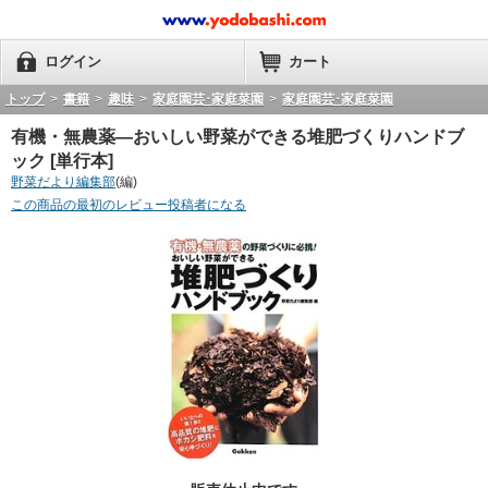
ログイン
カート
トップ
>
書籍
>
趣味
>
家庭園芸･家庭菜園
>
家庭園芸･家庭菜園
有機・無農薬―おいしい野菜ができる堆肥づくりハンドブ
ック [単行本]
野菜だより編集部
(編)
この商品の最初のレビュー投稿者になる