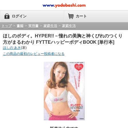
ログイン
カート
トップ
>
書籍
>
実用書
>
家庭生活
>
家庭生活
ほしのボディ。HYPER!!－憧れの美胸と神くびれのつくり
方がまるわかり FYTTEハッピーボディBOOK [単行本]
ほしの あき
(著)
この商品の最初のレビュー投稿者になる